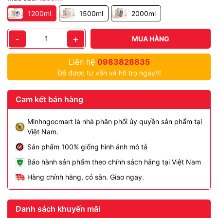
1200ml
1500ml
2000ml
-
+
MUA HÀNG
Liên hệ
0983828835
Để được tư vấn và hỗ trợ ngay!!!
Cam kết bán hàng
Minhngocmart là nhà phân phối ủy quyền sản phẩm tại
Việt Nam.
Sản phẩm 100% giống hình ảnh mô tả
Bảo hành sản phẩm theo chính sách hãng tại Việt Nam
Hàng chính hãng, có sẵn. Giao ngay.
Danh sách khuyến mãi