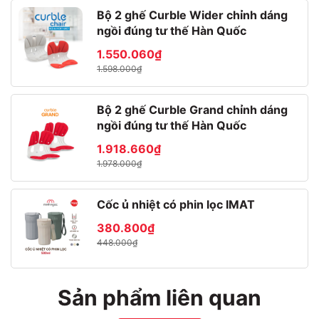
Bộ 2 ghế Curble Wider chỉnh dáng
ngồi đúng tư thế Hàn Quốc
1.550.060₫
1.598.000₫
Bộ 2 ghế Curble Grand chỉnh dáng
ngồi đúng tư thế Hàn Quốc
1.918.660₫
1.978.000₫
Cốc ủ nhiệt có phin lọc IMAT
Bình ủ nhiệt có phin lọc 2.0 lít
380.800₫
Mã sp
: ST-F20
448.000₫
Kích thước:
10.5 x 13.5 x 28 (cm)
Trọng lượng:
981 g Trọng lượng bao bì: 1337
Dung tích:
2000ml, dung tích phin lọc: 210 ml
Sản phẩm liên quan
Cấu tạo bình ủ nhiệt