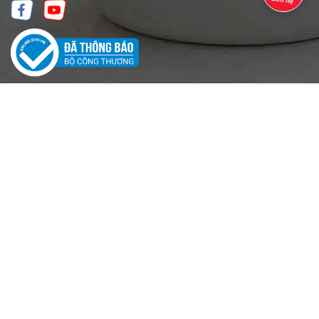
Hướng dẫn sử dụng và bảo quản:
Rửa sạch bằng nước rửa chén trước khi sử dụng.
Bảo quản ở nơi khô thoáng khi không sử dụng.
Xuất xứ: Trung Quốc
Lưu ý khi sử dụng:
Rửa sạch trước khi dùng.
Không sử dụng trong lò vi sóng.
Không dùng miếng chà ráp để làm sạch sản phẩm.
Tránh đựng đồ uống có ga hoặc lên men.
Cẩn thận khi đựng đồ uống nóng.
Chúc bạn cùng người thân có trải nghiệm thú vị cùng với sản
phẩm này nhé.
📣 SHOP GIA DỤNG TIỆN ÍCH MINH NGỌC CAM KẾT.
✔️ Gia dụng tiện ích Minh Ngọc là nhà phân phối ủy quyền sản
phẩm tại Việt Nam