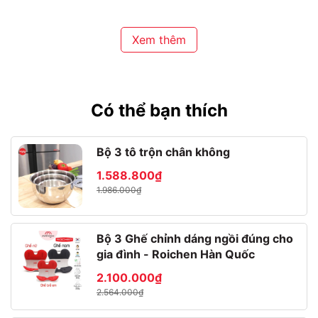
Xem thêm
Có thể bạn thích
Bộ 3 tô trộn chân không
1.588.800₫
1.986.000₫
Bình ủ nhiệt có phin lọc 1.5 lít
Bộ 3 Ghế chỉnh dáng ngồi đúng cho
Mã sp:
ST-F15
gia đình - Roichen Hàn Quốc
Kích thước:
10.5 x 13.5 x 24.2 (cm)
Trọng lượng
: 895 g Trọng lượng bao bì: 1210 g
2.100.000₫
Dung tích
: 1500ml, dung tích phin lọc: 145 ml
2.564.000₫