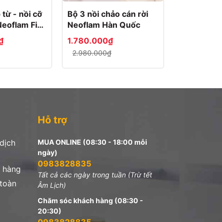
từ - nồi cỡ
Bộ 3 nồi chảo cán rời
eoflam Fika
Neoflam Hàn Quốc
₫
1.780.000₫
2.980.000₫
Hỗ trợ
 dịch
MUA ONLINE (08:30 - 18:00 mỗi
ngày)
0983828835
 hàng
Tất cả các ngày trong tuần (Trừ tết
 toàn
Âm Lịch)
Chăm sóc khách hàng (08:30 -
20:30)
0983828835