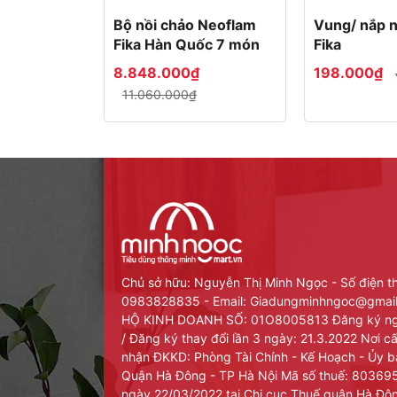
Bộ nồi chảo Neoflam
Vung/ nắp n
Fika Hàn Quốc 7 món
Fika
8.848.000₫
198.000₫
11.060.000₫
Chủ sở hữu: Nguyễn Thị Minh Ngọc - Số điện t
0983828835 - Email: Giadungminhngoc@gma
HỘ KINH DOANH SỐ: 01O8005813 Đăng ký ng
/ Đăng ký thay đổi lần 3 ngày: 21.3.2022 Nơi 
nhận ĐKKD: Phòng Tài Chính - Kế Hoạch - Ủy 
Quận Hà Đông - TP Hà Nội Mã số thuế: 8036
ngày 22/03/2022 tại Chi cục Thuế quận Hà Đô