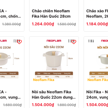
KA -
Chảo chiên Neoflam
Chảo xào F
 chống
Fika Hàn Quốc 28cm
Neoflam, 2
dính, đế từ
1.264.000₫
1.184.000
1.380.000₫
1.580.000₫
Neoflam Fika
Neoflam Fik
KA -
Nồi sâu Neoflam Fika
Nồi Fika - 
, vung
Hàn Quốc 22cm dung
24cm, vung
dính, đế từ
tích 4.2l
chống dính,
₫
1.504.000₫
1.504.000
1.680.000₫
1.880.000₫