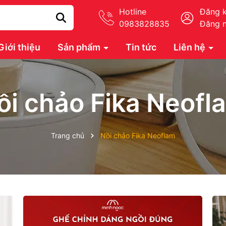
Hotline
Đăng 
0983828835
Đăng 
Giới thiệu
Sản phẩm
Tin tức
Liên hệ
ồi chảo Fika Neofl
Trang chủ
Nồi chảo Fika Neoflam