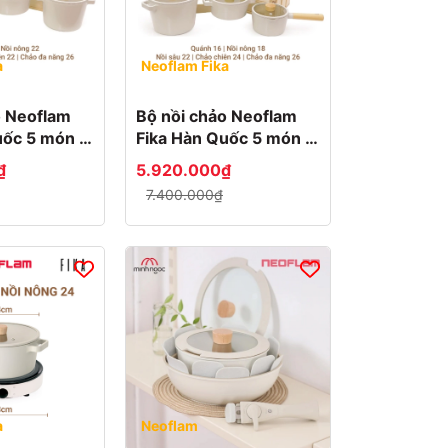
a
Neoflam Fika
o Neoflam
Bộ nồi chảo Neoflam
Fika Hàn Quốc 5 món -
bộ sản phẩm 2
₫
5.920.000₫
7.400.000₫
a
Neoflam