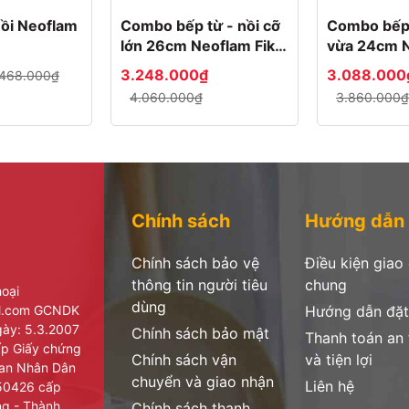
ồi Neoflam
Combo bếp từ - nồi cỡ
Combo bếp 
lớn 26cm Neoflam Fika
vừa 24cm N
Hàn Quốc
Hàn Quốc
3.248.000₫
3.088.000
468.000₫
4.060.000₫
3.860.000₫
Chính sách
Hướng dẫn
Chính sách bảo vệ
Điều kiện giao
thông tin người tiêu
chung
hoại
dùng
il.com GCNDK
Hướng dẫn đặt
ày: 5.3.2007
Chính sách bảo mật
Thanh toán an
cấp Giấy chứng
Chính sách vận
và tiện lợi
ban Nhân Dân
chuyển và giao nhận
Liên hệ
950426 cấp
ng - Thành
Chính sách thanh