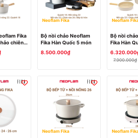
Neoflam Fika
Neoflam Fik
eoflam Fika
Bộ nồi chảo Neoflam
Bộ nồi chả
chảo chiên
Fika Hàn Quốc 5 món
Fika Hàn Quốc 5 món -
 quánh 18
lựa chọn 1
₫
8.500.000₫
6.320.000
g 22cm
7.900.000₫
Neoflam Fika
Neoflam Fik