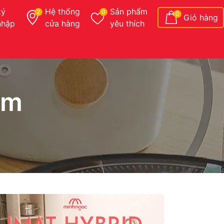
ký
Hệ thống
Sản phẩm
2
0
0
Giỏ hàng
nhập
cửa hàng
yêu thích
am