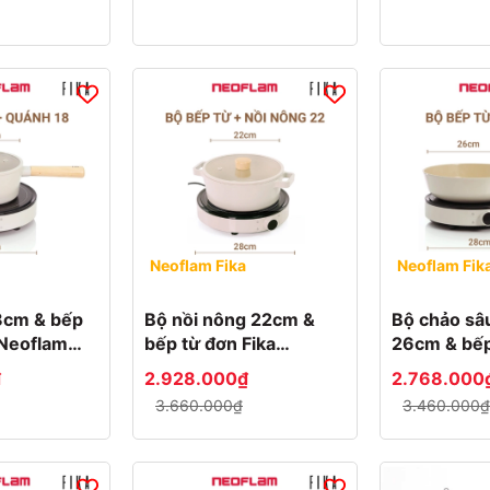
Neoflam Fika
Neoflam Fik
8cm & bếp
Bộ nồi nông 22cm &
Bộ chảo sâ
 Neoflam
bếp từ đơn Fika
26cm & bếp
Neoflam Hàn Quốc
Neoflam Fi
₫
2.928.000₫
2.768.000
3.660.000₫
3.460.000₫