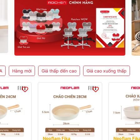
A
Hàng mới
Giá thấp đến cao
Giá cao xuống thấp
Neoflam Fika
Neoflam Fik