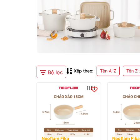
Xếp theo:
Tên A-Z
Tên Z-
Danh
Bộ lọc
mục
Bộ
sản
lọc
phẩm
sản
Nồi
phẩm
chảo
Giúp
Neoflam
bạn
Cán
tìm
rời
sản
Neoflam Fika
Neoflam Fika