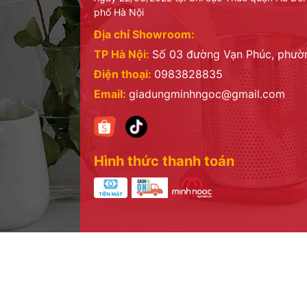
phố Hà Nội
Địa chỉ Showroom:
TP Hà Nội:
Số 03 đường Vạn Phúc, phư
Điện thoại:
0983828835
Email:
giadungminhngoc@gmail.com
Hình thức thanh toán