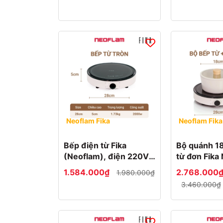
100.000đ
-
Vung/Nắp
200.000đ
Từ
Nồi
200.000đ
và
-
chảo
300.000đ
Từ
Bộ
300.000đ
nồi
-
500.000đ
Thương
Neoflam Fika
Neoflam Fika
Combo
hiệu
Từ
với
500.000đ
Bếp điện từ Fika
Bộ quánh 1
bếp từ
- 1 triệu
(Neoflam), điện 220V,
từ đơn Fika
Neoflam
cs 2000W
Hàn Quốc
1.584.000₫
2.768.000
Chảo
1.980.000₫
Trên
xào
3.460.000₫
1
Neoflam
triệu
Fika
Chảo
chiên