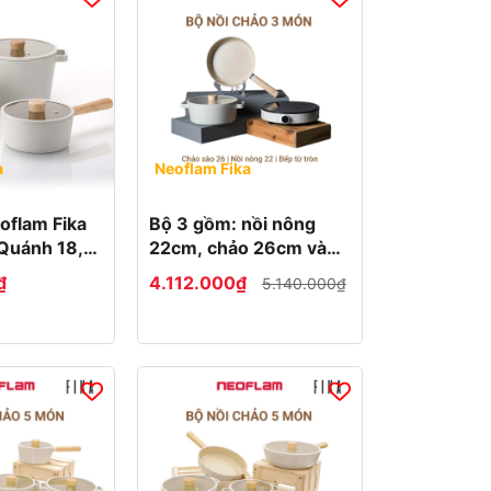
a
Neoflam Fika
oflam Fika
Bộ 3 gồm: nồi nông
Quánh 18,
22cm, chảo 26cm và
 sâu 22cm
bếp từ Neoflam Fika
₫
4.112.000₫
5.140.000₫
Hàn Quốc