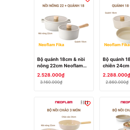
Trọng
Chảo
lượng
sâu
90g
Bộ
nồi
chảo
Neoflam Fika
Neoflam Fika
100g
Bộ quánh 18cm & nồi
Bộ quánh 1
Bếp
107g
từ
nông 22cm Neoflam
chiên 24cm
Fika Hàn Quốc
Fika Hàn Q
2.528.000₫
2.288.000
120g
Nồi
3.160.000₫
2.860.000₫
Nồi
200g
nông/sâu
220g
250g