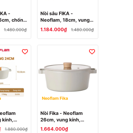
IKA -
Nồi sâu FIKA -
6cm, chống
Neoflam, 18cm, vung
kính, chống dính, đế từ
₫
1.184.000₫
1.480.000₫
1.480.000₫
a
Neoflam Fika
Neoflam
Nồi Fika - Neoflam
 kính,
26cm, vung kính,
 đế từ
chống dính, đế từ
₫
1.664.000₫
1.880.000₫