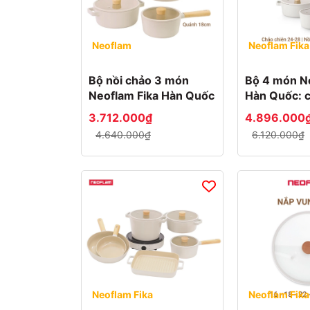
400g
500g
Neoflam
Neoflam Fika
700g
Bộ nồi chảo 3 món
Bộ 4 món N
Neoflam Fika Hàn Quốc
Hàn Quốc: 
24 & 28cm,
900g
3.712.000₫
4.896.000
và nồi nôn
4.640.000₫
6.120.000₫
1.4kg
Neoflam Fika
Neoflam Fika