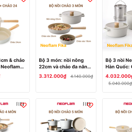
Neoflam Fika
Neoflam Fik
8cm & chảo
Bộ 3 món: nồi nông
Bộ 3 nồi Ne
 Neoflam
22cm và chảo đa năng
Hàn Quốc: 
uốc
18 - 26cm Neoflam
nồi nông &
₫
3.312.000₫
4.032.000
4.140.000₫
Fika Hàn Quốc
5.040.000₫