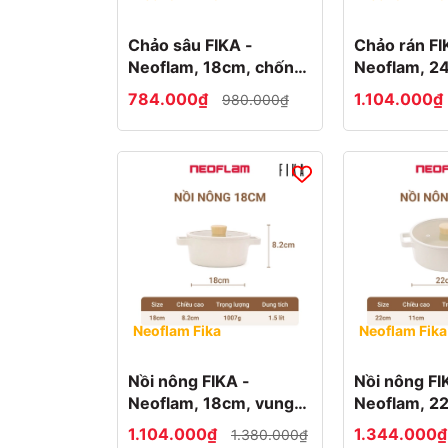
phẩm
Nồi
nhanh
Chảo sâu FIKA -
Chảo rán FI
chảo
hơn
Neoflam, 18cm, chống
Neoflam, 24cm,
Reverse
dính, đế từ
dính, đế từ
Neoflam
784.000₫
1.104.000₫
980.000₫
Chọn
Nồi
mức
chảo
giá
Fika
Neoflam
Dưới
10.000đ
Thớt
Từ
sạch
10.000đ
Neoflam
-
Hộp
50.000đ
Neoflam Fika
Neoflam Fika
đựng
Từ
thực
50.000đ
Nồi nông FIKA -
Nồi nông FI
phẩm
-
Neoflam, 18cm, vung
Neoflam, 22cm
Neoflam
100.000đ
Loại
kính, chống dính, đế từ
kính, chống 
1.104.000₫
1.344.000
1.380.000₫
Từ