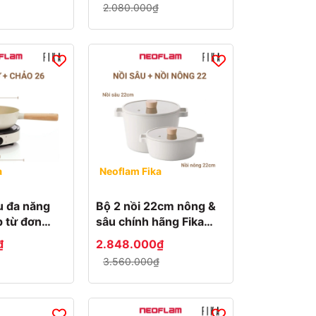
2.080.000₫
a
Neoflam Fika
u đa năng
Bộ 2 nồi 22cm nông &
 từ đơn
sâu chính hãng Fika
ka Hàn Quốc
Neoflam Hàn Quốc
₫
2.848.000₫
3.560.000₫