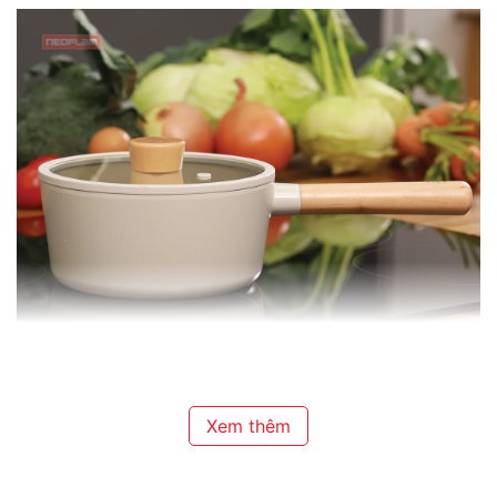
# Nồi sâu 18cm: Kích thước: 34 x 19.5 x 10 (cm) /
Đường kính: 18cm / Dung tích : 1.6 lít. Sản phẩm nhỏ
Xem thêm
vừa, thích hợp quấy cháo bột cho bé, kho thịt cá, nấu
tô canh, rang thịt..