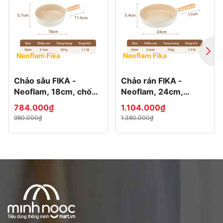
của hãng tại Việt Nam
✔️ Sản phẩm được kiểm tra cẩn thận trước khi đóng
gói và giao cho Quý Khách
🙏 SHOP GIA DỤNG TIỆN ÍCH MINH NGỌC xin cảm ơn
Neoflam Fika
Neoflam Fika
quí khách đã tin tưởng ủng hộ Shop.
Chảo sâu FIKA -
Chảo rán FIKA -
Hãy chat cho chúng tôi nếu bạn cần thêm thông tin gì
Neoflam, 18cm, chống
Neoflam, 24cm,
nhé!
dính, đế từ
chống dính, đế từ
784.000₫
1.104.000₫
980.000₫
1.380.000₫
Tên sản phẩm
:
Nồi sâu (quánh) Neoflam Fika 18cm
Nhà sản xuất:
Neoflam Inc
Địa chỉ:
Gieoprdosi-ro, Gangwon-do, Wonju-si,
Jijeong-myeon, Korea
NK&PP
: Công ty cổ phần Vifami