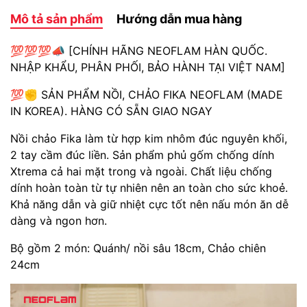
Mô tả sản phẩm
Hướng dẫn mua hàng
💯💯💯📣 [CHÍNH HÃNG NEOFLAM HÀN QUỐC.
NHẬP KHẨU, PHÂN PHỐI, BẢO HÀNH TẠI VIỆT NAM]
💯✊ SẢN PHẨM NỒI, CHẢO FIKA NEOFLAM (MADE
IN KOREA). HÀNG CÓ SẴN GIAO NGAY
Nồi chảo Fika làm từ hợp kim nhôm đúc nguyên khối,
2 tay cầm đúc liền. Sản phẩm phủ gốm chống dính
Xtrema cả hai mặt trong và ngoài. Chất liệu chống
dính hoàn toàn từ tự nhiên nên an toàn cho sức khoẻ.
Khả năng dẫn và giữ nhiệt cực tốt nên nấu món ăn dễ
dàng và ngon hơn.
Bộ gồm 2 món: Quánh/ nồi sâu 18cm, Chảo chiên
24cm