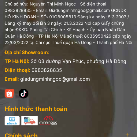
Địa chỉ:
số 44 đường Lê Văn Lương, phường Nhân
Chủ sở hữu: Nguyễn Thị Minh Ngọc - Số điện thoại
Chính, quận Thanh Xuân, TP Hà Nội, Việt Nam
0983828835 - Email: Giadungminhngoc@gmail.com GCNDK
HỘ KINH DOANH SỐ: 01O8005813 Đăng ký ngày: 5.3.2007 /
Đăng ký thay đổi lần 3 ngày: 21.3.2022 Nơi cấp Giấy chứng
nhận ĐKKD: Phòng Tài Chính - Kế Hoạch - Ủy ban Nhân Dân
Tên sản phẩm
:
Chảo chiên Neoflam Fika 24cm
Quận Hà Đông - TP Hà Nội Mã số thuế: 8036950426 cấp ngày
22/03/2022 tại Chi cục Thuế quận Hà Đông - Thành phố Hà Nội
Nhà sản xuất:
Neoflam Inc
Địa chỉ Showroom:
Địa chỉ:
Gieoprdosi-ro, Gangwon-do, Wonju-si,
TP Hà Nội:
Số 03 đường Vạn Phúc, phường Hà Đông
Jijeong-myeon, Korea
Điện thoại:
0983828835
NK&PP
: Công ty cổ phần Vifami
Email:
giadungminhngoc@gmail.com
Địa chỉ:
số 44 đường Lê Văn Lương, phường Nhân
Chính, quận Thanh Xuân, TP Hà Nội, Việt Nam
Hình thức thanh toán
Chính sách