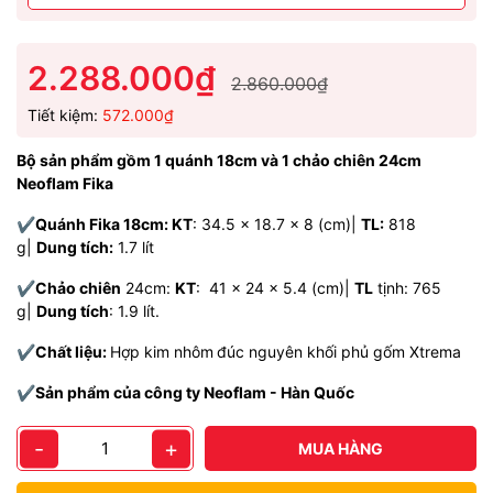
2.288.000₫
2.860.000₫
Tiết kiệm:
572.000₫
Bộ sản phẩm gồm 1 quánh 18cm và 1 chảo chiên 24cm
Neoflam Fika
✔️
Quánh Fika 18cm: KT
: 34.5 x 18.7 x 8 (cm)|
TL:
818
g|
Dung tích:
1.7 lít
✔️
Chảo chiên
24cm:
KT
: 41 x 24 x 5.4 (cm)|
TL
tịnh: 765
g|
Dung tích
: 1.9 lít.
✔️
Chất liệu:
Hợp kim nhôm
đúc nguyên khối phủ gốm Xtrema
✔️
Sản phẩm của công ty Neoflam - Hàn Quốc
-
+
MUA HÀNG