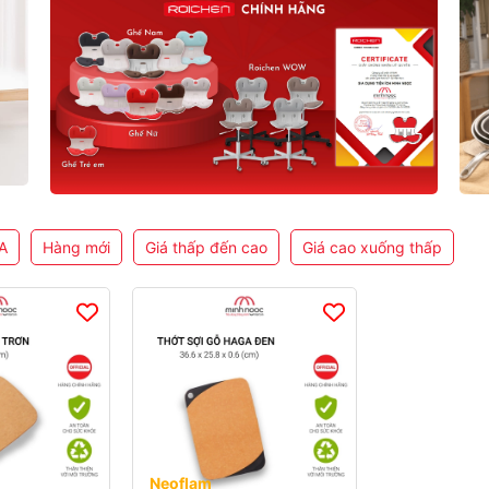
A
Hàng mới
Giá thấp đến cao
Giá cao xuống thấp
Neoflam