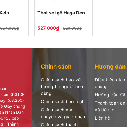
 Kelp
Thớt sợi gỗ Haga Đen
527.000₫
564.000₫
620.000₫
Chính sách
Hướng dẫn
Chính sách bảo vệ
Điều kiện giao
thông tin người tiêu
chung
hoại
dùng
il.com GCNDK
Hướng dẫn đặt
ày: 5.3.2007
Chính sách bảo mật
Thanh toán an
cấp Giấy chứng
Chính sách vận
và tiện lợi
ban Nhân Dân
chuyển và giao nhận
Liên hệ
950426 cấp
ng - Thành
Chính sách thanh