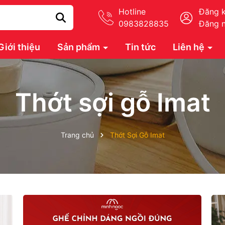
Hotline
Đăng 
0983828835
Đăng 
Giới thiệu
Sản phẩm
Tin tức
Liên hệ
Thớt sợi gỗ Imat
Trang chủ
Thớt Sợi Gỗ Imat