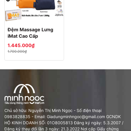
IMAT
Đệm Massage Lưng
iMat Cao Cấp
1.445.000₫
1.700.000₫
Chủ sở hữu: Nguyễn Thị Minh Ngọc - Số điện thoại
0983828835 - Email: Giadungminhngoc@gmail.com GCNDK
HỘ KINH DOANH SỐ: 01O8005813 Đăng ký ngày: 5.3.2007 /
Đăng ký thay đổi lần 3 ngày: 21.3.2022 Nơi cấp Giấy chứng