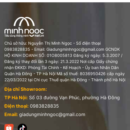
⚠️ LƯU Ý: Thời gian masage mặc định là 10 phút. Đệm hoạt
động liên tục trong 60 phút sau mỗi lần sạc Thời gian sạc đầy
pin là 3 giờ
Đèn đỏ sẽ nháy liên tục khi pin yếu và thiết bị tự động tắt. Đèn
báo đỏ khi đang sạc, đèn xanh khi pin sạc đầy
Chủ sở hữu: Nguyễn Thị Minh Ngọc - Số điện thoại
#demmassagelung #demmassage #massagevaigay
0983828835 - Email: Giadungminhngoc@gmail.com GCNDK
#massagegiamdau #demmassageimat #massagevanphong
HỘ KINH DOANH SỐ: 01O8005813 Đăng ký ngày: 5.3.2007 /
#massagethugian #massagegiadinh #giadungthongminh
Đăng ký thay đổi lần 3 ngày: 21.3.2022 Nơi cấp Giấy chứng
#giadungcaocap #imat #gheMassageMini
nhận ĐKKD: Phòng Tài Chính - Kế Hoạch - Ủy ban Nhân Dân
Quận Hà Đông - TP Hà Nội Mã số thuế: 8036950426 cấp ngày
22/03/2022 tại Chi cục Thuế quận Hà Đông - Thành phố Hà Nội
Địa chỉ Showroom:
TP Hà Nội:
Số 03 đường Vạn Phúc, phường Hà Đông
Điện thoại:
0983828835
Email:
giadungminhngoc@gmail.com