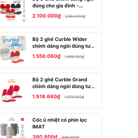
đúng cho gia đình -
Roichen Hàn Quốc
2.100.000₫
2.564.000₫
Bộ 2 ghế Curble Wider
chỉnh dáng ngồi đúng tư
thế Hàn Quốc
1.550.060₫
1.598.000₫
Bộ 2 ghế Curble Grand
chỉnh dáng ngồi đúng tư
thế Hàn Quốc
1.918.660₫
1.978.000₫
Cốc ủ nhiệt có phin lọc
IMAT
380.800₫
448.000₫