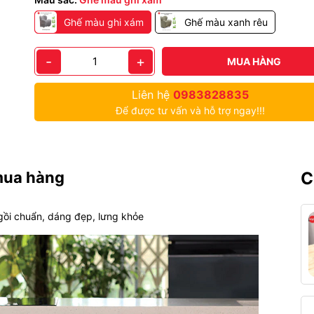
Ghế màu ghi xám
Ghế màu xanh rêu
-
+
MUA HÀNG
Liên hệ
0983828835
Để được tư vấn và hỗ trợ ngay!!!
mua hàng
C
gồi chuẩn, dáng đẹp, lưng khỏe