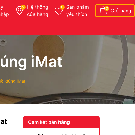
ký
Hệ thống
Sản phẩm
2
0
0
Giỏ hàng
nhập
cửa hàng
yêu thích
đúng iMat
gồi đúng iMat
at
Cam kết bán hàng