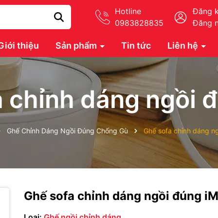
Hotline
Đăng 
0983828835
Đăng 
Giới thiệu
Sản phẩm
Tin tức
Liên hệ
 chỉnh dáng ngồi 
Ghế Chỉnh Dáng Ngồi Đúng Chống Gù
Ghế sofa chỉnh dáng n
Ghế sofa chỉnh dáng ngồi đúng iM
Loại:
Ghế ngồi chỉnh dáng