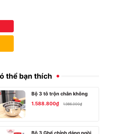
ó thể bạn thích
Bộ 3 tô trộn chân không
1.588.800₫
1.986.000₫
Bộ 3 Ghế chỉnh dáng ngồi