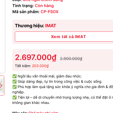
Tình trạng:
Còn hàng
Mã sản phẩm:
CP-FSOX
Thương hiệu:
IMAT
Xem tất cả IMAT
2.697.000₫
2.900.000₫
Tiết kiệm:
203.000₫
✅ Ngồi lâu vẫn thoải mái, giảm đau nhức.
✅ Giúp dáng đẹp, tự tin trong công việc & cuộc sống.
✅ Phù hợp làm quà tặng sức khỏe ý nghĩa cho gia đình & đ
nghiệp.
✅ Tiện lợi – dễ di chuyển nhờ trọng lượng nhẹ, có thể đặt ở 
không gian khác nhau.
Màu sắc:
Ghế màu ghi xám