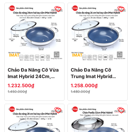
IMAT
IMAT
Chảo Đa Năng Cỡ Vừa
Chảo Đa Năng Cỡ
Imat Hybrid 24Cm,
Trung Imat Hybrid
Chống Dính Ceramic
26Cm, Chống Dính
1.232.500₫
1.258.000₫
Xanh
Ceramic Xanh
1.450.000₫
1.480.000₫