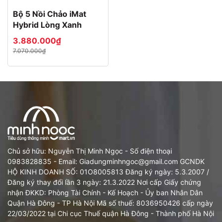
Bộ 5 Nồi Chảo iMat
Hybrid Lòng Xanh
3.880.000₫
7.070.000₫
Chủ sở hữu: Nguyễn Thị Minh Ngọc - Số điện thoại
0983828835 - Email: Giadungminhngoc@gmail.com GCNDK
HỘ KINH DOANH SỐ: 01O8005813 Đăng ký ngày: 5.3.2007 /
Đăng ký thay đổi lần 3 ngày: 21.3.2022 Nơi cấp Giấy chứng
nhận ĐKKD: Phòng Tài Chính - Kế Hoạch - Ủy ban Nhân Dân
Quận Hà Đông - TP Hà Nội Mã số thuế: 8036950426 cấp ngày
22/03/2022 tại Chi cục Thuế quận Hà Đông - Thành phố Hà Nội