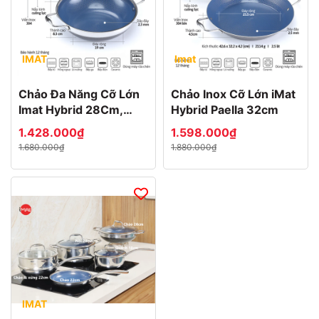
IMAT
Imat
Chảo Đa Năng Cỡ Lớn
Chảo Inox Cỡ Lớn iMat
Imat Hybrid 28Cm,
Hybrid Paella 32cm
Chống Dính Ceramic
1.428.000₫
1.598.000₫
Xanh
1.680.000₫
1.880.000₫
IMAT