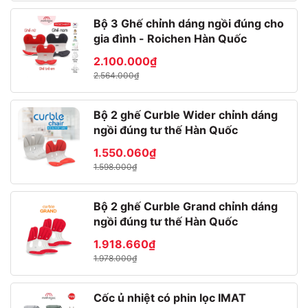
silicone chịu nhiệt
Bộ 3 Ghế chỉnh dáng ngồi đúng cho
gia đình - Roichen Hàn Quốc
2.100.000₫
🙏 Chúc bạn cùng người thân có trải nghiệm thú vị cùng
2.564.000₫
với sản phẩm này nhé.!
📣 SHOP GIA DỤNG MINH NGỌC CAM KẾT.
Bộ 2 ghế Curble Wider chỉnh dáng
ngồi đúng tư thế Hàn Quốc
✔️ Gia dụng Minh Ngọc là đại lý ủy quyền sản phẩm
Neoflam tại Việt Nam
1.550.060₫
1.598.000₫
✔️ Sản phẩm 100% giống mô tả, hoàn tiền 100% nếu sản
phẩm không giống với mô tả
Bộ 2 ghế Curble Grand chỉnh dáng
ngồi đúng tư thế Hàn Quốc
✔️ Sản phẩm được bảo hành chính hãng, theo qui định
của hãng tại Việt Nam
1.918.660₫
1.978.000₫
✔️ Sản phẩm được kiểm tra cẩn thận trước khi đóng gói và
giao cho Quý Khách
Cốc ủ nhiệt có phin lọc IMAT