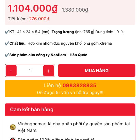
1.104.000₫
1.380.000₫
Tiết kiệm:
276.000₫
✔️
KT
: 41 x 24 x 5.4 (cm)|
Trọng lượng
tịnh: 765 g| Dung tích: 1.9 lít.
✔️
Chất liệu:
Hợp kim nhôm
đúc nguyên khối phủ gốm Xtrema
✔️
Sản phẩm của công ty Neoflam - Hàn Quốc
-
+
MUA HÀNG
Liên hệ
0983828835
Để được tư vấn và hỗ trợ ngay!!!
Cam kết bán hàng
Minhngocmart là nhà phân phối ủy quyền sản phẩm tại
Việt Nam.
Sản phẩm 100% giống hình ảnh mô tả