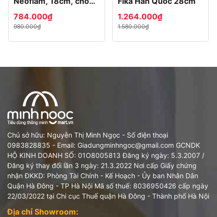
Neoflam, 18cm, chống
Fika Hàn Quốc 28cm
dính, đế từ
784.000₫
1.264.000₫
980.000₫
1.580.000₫
Chủ sở hữu: Nguyễn Thị Minh Ngọc - Số điện thoại
0983828835 - Email: Giadungminhngoc@gmail.com GCNDK
HỘ KINH DOANH SỐ: 01O8005813 Đăng ký ngày: 5.3.2007 /
Đăng ký thay đổi lần 3 ngày: 21.3.2022 Nơi cấp Giấy chứng
nhận ĐKKD: Phòng Tài Chính - Kế Hoạch - Ủy ban Nhân Dân
Quận Hà Đông - TP Hà Nội Mã số thuế: 8036950426 cấp ngày
22/03/2022 tại Chi cục Thuế quận Hà Đông - Thành phố Hà Nội
Địa chỉ Showroom: