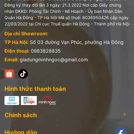
Đăng ký thay đổi lần 3 ngày: 21.3.2022 Nơi cấp Giấy chứng
nhận ĐKKD: Phòng Tài Chính - Kế Hoạch - Ủy ban Nhân Dân
Tên sản phẩm
:
Nồi nông Neoflam Fika 22cm
Quận Hà Đông - TP Hà Nội Mã số thuế: 8036950426 cấp ngày
22/03/2022 tại Chi cục Thuế quận Hà Đông - Thành phố Hà Nội
Nhà sản xuất:
Neoflam Inc
Địa chỉ Showroom:
Địa chỉ:
Gieoprdosi-ro, Gangwon-do, Wonju-si,
TP Hà Nội:
Số 03 đường Vạn Phúc, phường Hà Đông
Jijeong-myeon, Korea
Điện thoại:
0983828835
NK&PP
: Công ty cổ phần Vifami
Email:
giadungminhngoc@gmail.com
Địa chỉ:
số 44 đường Lê Văn Lương, phường Nhân
Chính, quận Thanh Xuân, TP Hà Nội, Việt Nam
Hình thức thanh toán
Tên sản phẩm
:
Chảo xào, sâu Neoflam Fika 26cm
Nhà sản xuất:
Neoflam Inc
Chính sách
Địa chỉ:
Gieoprdosi-ro, Gangwon-do, Wonju-si,
Jijeong-myeon, Korea
Hướng dẫn