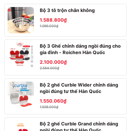
Bộ 3 tô trộn chân không
1.588.800₫
1.986.000₫
Bộ 3 Ghế chỉnh dáng ngồi đúng cho
* Chảo sâu 26cm: Kích thước: 43 x 26 x 7.5 (cm) I
gia đình - Roichen Hàn Quốc
Trọng lượng: 941g I Thành cao 7.5cm, tay nắm bằng gỗ
tự nhiên. Chảo thành cao tới 7.5cm thoải mái đảo, trộn
2.100.000₫
thực phẩm, không lo văng thực phẩm ra ngoài.
2.564.000₫
Bộ 2 ghế Curble Wider chỉnh dáng
ngồi đúng tư thế Hàn Quốc
1.550.060₫
1.598.000₫
Bộ 2 ghế Curble Grand chỉnh dáng
ngồi đúng tư thế Hàn Quốc