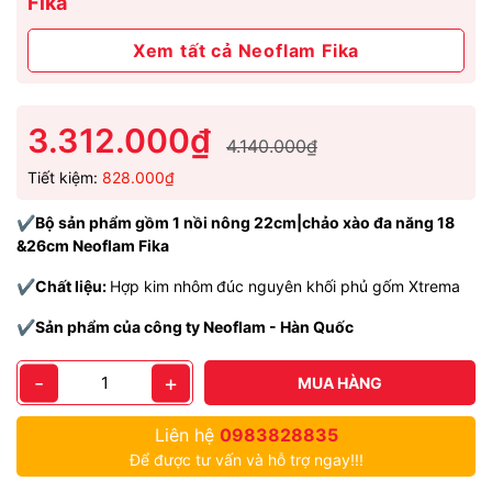
Fika
Xem tất cả Neoflam Fika
3.312.000₫
4.140.000₫
Tiết kiệm:
828.000₫
✔️
Bộ sản phẩm gồm 1 nồi nông 22cm|chảo xào đa năng 18
&26cm Neoflam Fika
✔️
Chất liệu:
Hợp kim nhôm
đúc nguyên khối phủ gốm Xtrema
✔️
Sản phẩm của công ty Neoflam - Hàn Quốc
-
+
MUA HÀNG
Liên hệ
0983828835
Để được tư vấn và hỗ trợ ngay!!!