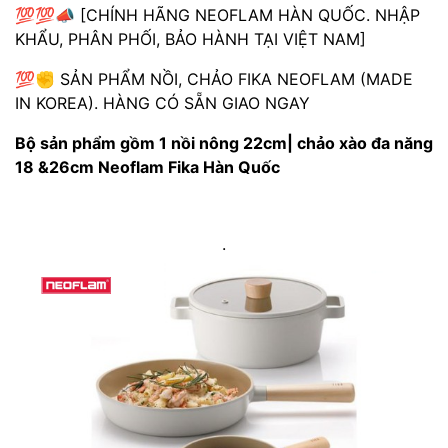
💯💯📣 [CHÍNH HÃNG NEOFLAM HÀN QUỐC. NHẬP
KHẨU, PHÂN PHỐI, BẢO HÀNH TẠI VIỆT NAM]
💯✊ SẢN PHẨM NỒI, CHẢO FIKA NEOFLAM (MADE
IN KOREA). HÀNG CÓ SẴN GIAO NGAY
Bộ sản phẩm gồm 1 nồi nông 22cm| chảo xào đa năng
18 &26cm Neoflam Fika Hàn Quốc
.