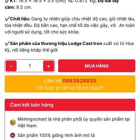
✔️
KT
: 16.5 x 16.5 x 3.5 (cm)|
TL:
0.872 kg|
Độ dài tay
cầm:
9.5 cm.
✔️
Chất liệu:
Gang tự nhiên giúp chịu nhiệt độ cao, giữ nhiệt lâu,
tỏa nhiệt đều. Độ bền cao, hạn chế tối đa việc gãy, vỡ. An toàn
với người sử dụng, tốt cho sức khỏe.
✔️
Sản phẩm của thương hiệu
Lodge Cast Iron
xuất xứ từ Hoa
Kỳ, nổi tiếng khắp thế giới
-
+
MUA HÀNG
Liên hệ
0983828835
Để được tư vấn và hỗ trợ ngay!!!
Cam kết bán hàng
Minhngocmart là nhà phân phối ủy quyền sản phẩm tại
Việt Nam.
Sản phẩm 100% giống hình ảnh mô tả