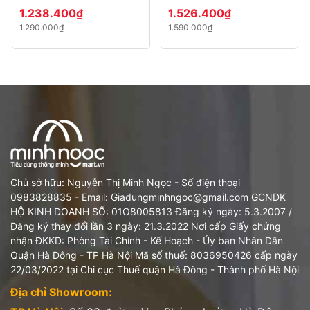
Wok - 16cm
gang 26cm đáy hình
1.238.400₫
1.526.400₫
nai sừng tấm
1.290.000₫
1.590.000₫
Chảo gang Lodge siêu bền
Thích hợp với mọi loại bếp
Các bạn có thể sử dụng chảo gang trên mọi loại bếp, từ bếp
từ, bếp điện cho đến bếp củi, bếp than, bếp gas, lò nướng…
Vật liệu gang tự nhiên sẽ đảm bảo món ăn sau khi chế biến sẽ
cực kỳ thơm ngon, nóng sốt.
Chủ sở hữu: Nguyễn Thị Minh Ngọc - Số điện thoại
0983828835 - Email: Giadungminhngoc@gmail.com GCNDK
HỘ KINH DOANH SỐ: 01O8005813 Đăng ký ngày: 5.3.2007 /
Chảo gang Lodge dùng tốt trên mọi loại bếp, kể cả bếp từ và lò
Đăng ký thay đổi lần 3 ngày: 21.3.2022 Nơi cấp Giấy chứng
nướng
nhận ĐKKD: Phòng Tài Chính - Kế Hoạch - Ủy ban Nhân Dân
Khả năng chống dính tự nhiên
Quận Hà Đông - TP Hà Nội Mã số thuế: 8036950426 cấp ngày
22/03/2022 tại Chi cục Thuế quận Hà Đông - Thành phố Hà Nội
Chảo gang Lodge
có khả năng chống dính tự nhiên nhờ quá
Địa chỉ Showroom:
trình tôi dầu, vô cùng an toàn cho sức khỏe. Chảo không chỉ lưu
giữ hương vị thơm ngon tự nhiên vốn có của thực phẩm mà còn