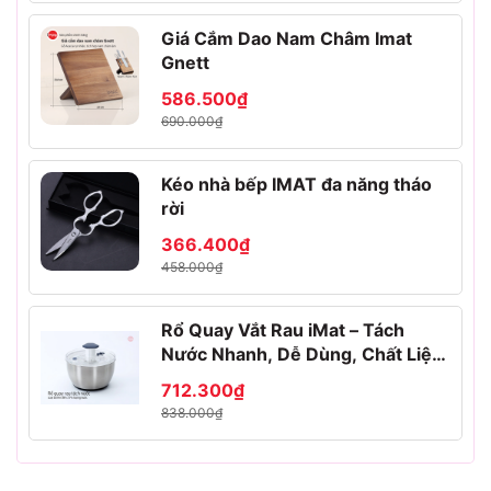
Giá Cắm Dao Nam Châm Imat
Gnett
586.500₫
690.000₫
Kéo nhà bếp IMAT đa năng tháo
rời
366.400₫
458.000₫
Rổ Quay Vắt Rau iMat – Tách
Nước Nhanh, Dễ Dùng, Chất Liệu
Inox 304, Nhựa PP Cao Cấp
712.300₫
838.000₫