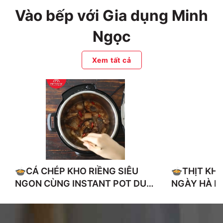
Vào bếp với Gia dụng Minh
Ngọc
Xem tất cả
🍲CÁ CHÉP KHO RIỀNG SIÊU
🍲THỊT KHO
NGON CÙNG INSTANT POT DUO
NGÀY HÀ N
60