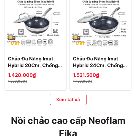
IMAT
IMAT
Chảo Đa Năng Imat
Chảo Đa Năng Imat
Hybrid 20Cm, Chống
Hybrid 24Cm, Chống
Dính Ceramic Đen
Dính Ceramic Đen
1.428.000₫
1.521.500₫
1.680.000₫
1.790.000₫
Xem tất cả
Nồi chảo cao cấp Neoflam
Fika