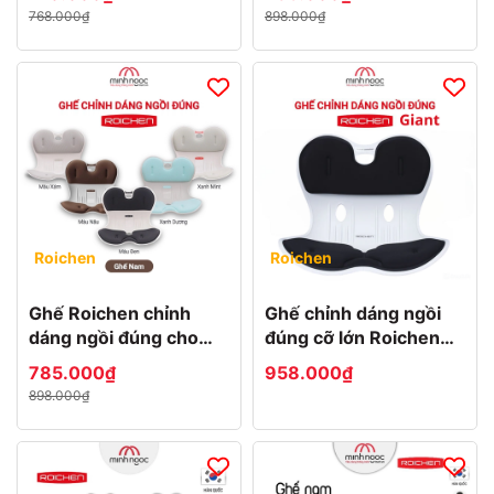
Dùng cho Trẻ em
vải
768.000₫
898.000₫
Roichen
Roichen
Ghế Roichen chỉnh
Ghế chỉnh dáng ngồi
dáng ngồi đúng cho
đúng cỡ lớn Roichen
nam, bằng nhựa lót
Giant
785.000₫
958.000₫
nệm vải
898.000₫