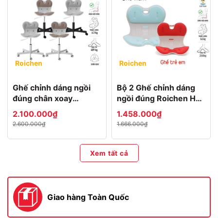
Roichen
Roichen
Ghế chỉnh dáng ngồi
Bộ 2 Ghế chỉnh dáng
đúng chân xoay
ngồi đúng Roichen Hàn
Roichen WOW
Quốc NAM/NỮ + TRẺ
2.100.000₫
1.458.000₫
EM
2.600.000₫
1.666.000₫
Xem tất cả
Giao hàng Toàn Quốc