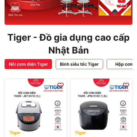
Tiger - Đồ gia dụng cao cấp
Nhật Bản
Nồi cơm điện Tiger
Bình siêu tốc Tiger
Hộp cơm T
Tiger
Tiger