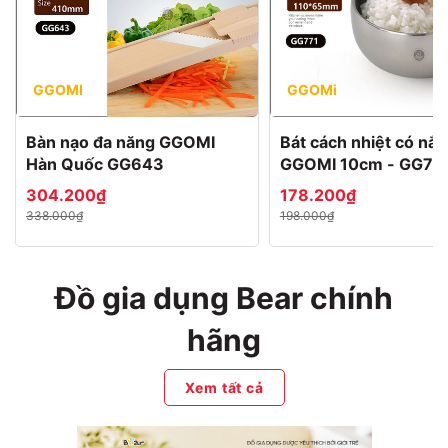
GGOMI
GGOMi
Bàn nạo đa năng GGOMI
Bát cách nhiệt có nắp
Hàn Quốc GG643
GGOMI 10cm - GG77
304.200₫
178.200₫
338.000₫
198.000₫
Đồ gia dụng Bear chính
hãng
Xem tất cả