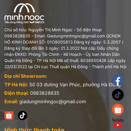
Chủ sở hữu: Nguyễn Thị Minh Ngọc - Số điện thoại
0983828835 - Email: Giadungminhngoc@gmail.com GCNDK
HỘ KINH DOANH SỐ: 01O8005813 Đăng ký ngày: 5.3.2007 /
Đăng ký thay đổi lần 3 ngày: 21.3.2022 Nơi cấp Giấy chứng
nhận ĐKKD: Phòng Tài Chính - Kế Hoạch - Ủy ban Nhân Dân
Quận Hà Đông - TP Hà Nội Mã số thuế: 8036950426 cấp ngày
22/03/2022 tại Chi cục Thuế quận Hà Đông - Thành phố Hà Nội
Địa chỉ Showroom:
TP Hà Nội:
Số 03 đường Vạn Phúc, phường Hà Đông
Điện thoại:
0983828835
Email:
giadungminhngoc@gmail.com
Hình thức thanh toán