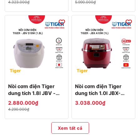
4.323.000₫
5.990.000₫
Tiger
Tiger
Nồi cơm điện Tiger
Nồi cơm điện Tiger
dung tích 1.8l JBV -
dung tích 1.0l JBX-
S18W MADE IN JAPAN
A10W MADE IN
2.880.000₫
3.038.000₫
VIETNAM
4.290.000₫
Xem tất cả