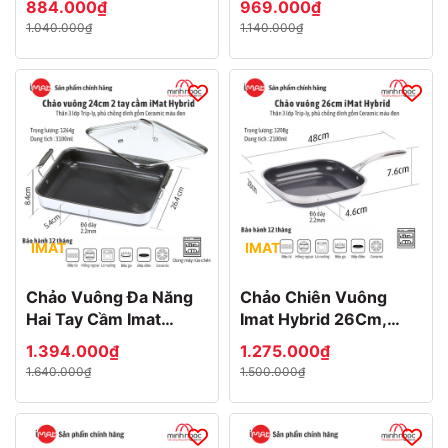
884.000₫
969.000₫
Đen
1.040.000₫
1.140.000₫
IMAT
IMAT
Chảo Vuông Đa Năng
Chảo Chiên Vuông
Hai Tay Cầm Imat
Imat Hybrid 26Cm,
Hybrid 24Cm, Chống
Chống Dính Ceramic
1.394.000₫
1.275.000₫
Dính Ceramic Đen
Đen
1.640.000₫
1.500.000₫