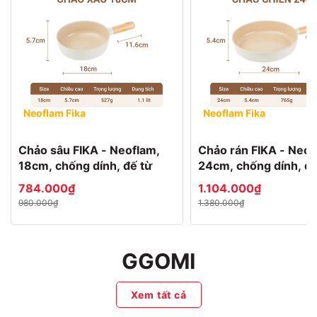
Neoflam Fika
Neoflam Fika
Chảo sâu FIKA - Neoflam,
Chảo rán FIKA - Neof
18cm, chống dính, đế từ
24cm, chống dính, đ
784.000₫
1.104.000₫
980.000₫
1.380.000₫
GGOMI
Xem tất cả