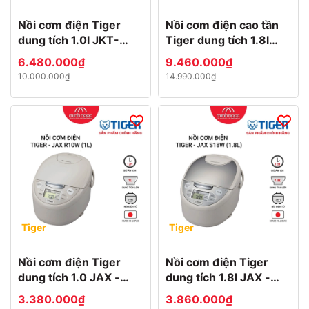
Nồi cơm điện Tiger
Nồi cơm điện cao tần
dung tích 1.0l JKT-
Tiger dung tích 1.8l
D10V MADE IN JAPAN
JPM-H18V MADE IN
6.480.000₫
9.460.000₫
JAPAN
10.000.000₫
14.990.000₫
Tiger
Tiger
Nồi cơm điện Tiger
Nồi cơm điện Tiger
dung tích 1.0 JAX -
dung tích 1.8l JAX -
R10W MADE IN JAPAN
S18W MADE IN JAPAN
3.380.000₫
3.860.000₫