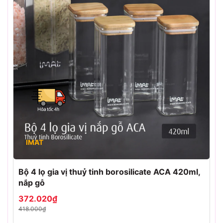
IMAT
Bộ 4 lọ gia vị thuỷ tinh borosilicate ACA 420ml,
nắp gỗ
372.020₫
418.000₫