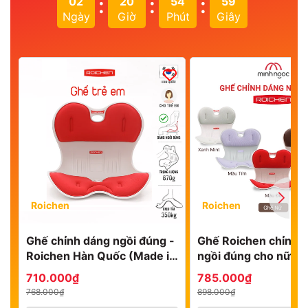
:
:
:
02
20
54
57
Ngày
Giờ
Phút
Giây
Roichen
Roichen
Ghế chỉnh dáng ngồi đúng -
Ghế Roichen chỉnh 
Roichen Hàn Quốc (Made in
ngồi đúng cho nữ, b
Korea). Dùng cho Trẻ em
nhựa lót nệm vải
710.000₫
785.000₫
768.000₫
898.000₫