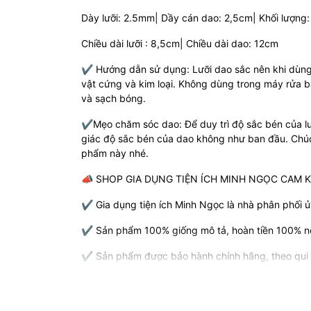
Dày lưỡi: 2.5mm| Dầy cán dao: 2,5cm| Khối lượng
Chiều dài lưỡi : 8,5cm| Chiều dài dao: 12cm
✔️ Hướng dẫn sử dụng: Lưỡi dao sắc nên khi dùn
vật cứng và kim loại. Không dùng trong máy rửa b
và sạch bóng.
✔️Mẹo chăm sóc dao: Để duy trì độ sắc bén của lư
giác độ sắc bén của dao không như ban đầu. Chúc 
phẩm này nhé.
📣 SHOP GIA DỤNG TIỆN ÍCH MINH NGỌC CAM K
✔️ Gia dụng tiện ích Minh Ngọc là nhà phân phối 
✔️ Sản phẩm 100% giống mô tả, hoàn tiền 100% n
✔️ Sản phẩm được bảo hành chính hãng, theo qui 
✔️ Sản phẩm được kiểm tra cẩn thận trước khi đó
SHOP GIA DỤNG TIỆN ÍCH MINH NGỌC xin cảm ơn q