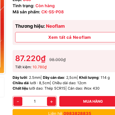
Tình trạng:
Còn hàng
Mã sản phẩm:
CK-SS-P08
Thương hiệu:
Neoflam
Xem tất cả Neoflam
87.220₫
98.000₫
Tiết kiệm:
10.780₫
Dày lưỡi
: 2.5mm|
Dầy cán dao
: 2,5cm|
Khối lượng
: 114 g
Chiều dà
i lưỡi : 8,5cm| Chiều dài dao: 12cm
Chất liệu
lưỡi dao: Thép 5CR15| Cán dao: iNox 430
-
+
MUA HÀNG
Liên hệ
0983828835