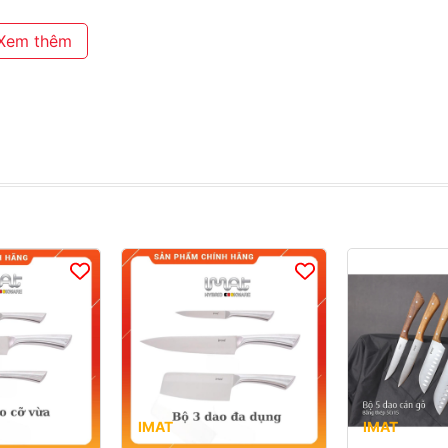
 gì nhé!
Xem thêm
oc #imatminhngoc
 Distric, Guangzhou Province, China
Chính, quận Thanh Xuân, TP Hà Nội, Việt Nam
IMAT
IMAT