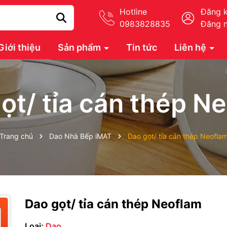
Hotline
Đăng 
0983828835
Đăng 
Giới thiệu
Sản phẩm
Tin tức
Liên hệ
ọt/ tỉa cán thép N
Trang chủ
Dao Nhà Bếp iMAT
Dao gọt/ tỉa cán thép Neofla
Dao gọt/ tỉa cán thép Neoflam
Loại:
Dao