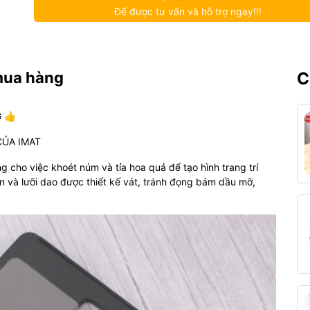
Để được tư vấn và hỗ trợ ngay!!!
mua hàng
C
 👍
CỦA IMAT
 cho việc khoét núm và tỉa hoa quả để tạo hình trang trí
n và lưỡi dao được thiết kế vát, tránh đọng bám dầu mỡ,