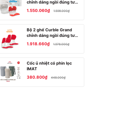
chỉnh dáng ngồi đúng tư
thế Hàn Quốc
1.550.060₫
1.598.000₫
Bộ 2 ghế Curble Grand
chỉnh dáng ngồi đúng tư
thế Hàn Quốc
1.918.660₫
1.978.000₫
Cốc ủ nhiệt có phin lọc
IMAT
380.800₫
448.000₫