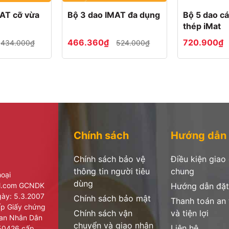
MAT cỡ vừa
Bộ 3 dao IMAT đa dụng
Bộ 5 dao cá
thép iMat
466.360₫
720.900₫
434.000₫
524.000₫
Chính sách
Hướng dẫn
Chính sách bảo vệ
Điều kiện giao
thông tin người tiêu
chung
hoại
dùng
il.com GCNDK
Hướng dẫn đặt
ày: 5.3.2007
Chính sách bảo mật
Thanh toán an
cấp Giấy chứng
Chính sách vận
và tiện lợi
ban Nhân Dân
chuyển và giao nhận
Liên hệ
950426 cấp