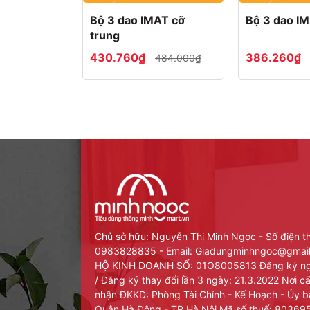
Bộ 3 dao IMAT cỡ
Bộ 3 dao I
trung
430.760₫
386.260₫
484.000₫
Chủ sở hữu: Nguyễn Thị Minh Ngọc - Số điện t
0983828835 - Email: Giadungminhngoc@gma
HỘ KINH DOANH SỐ: 01O8005813 Đăng ký ng
/ Đăng ký thay đổi lần 3 ngày: 21.3.2022 Nơi 
nhận ĐKKD: Phòng Tài Chính - Kế Hoạch - Ủy 
Quận Hà Đông - TP Hà Nội Mã số thuế: 8036