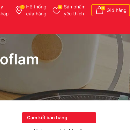
ký
Hệ thống
Sản phẩm
2
0
0
Giỏ hàng
nhập
cửa hàng
yêu thích
eoflam
m
Cam kết bán hàng