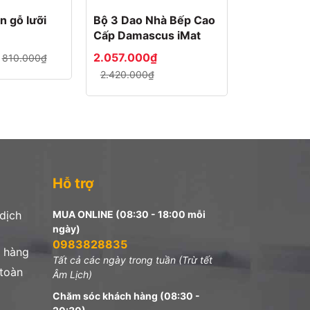
n gỗ lưỡi
Bộ 3 Dao Nhà Bếp Cao
Bộ 3 dao lư
Cấp Damascus iMat
gỗ iMat
2.057.000₫
466.360₫
810.000₫
2.420.000₫
Hỗ trợ
 dịch
MUA ONLINE (08:30 - 18:00 mỗi
ngày)
0983828835
 hàng
Tất cả các ngày trong tuần (Trừ tết
 toàn
Âm Lịch)
Chăm sóc khách hàng (08:30 -