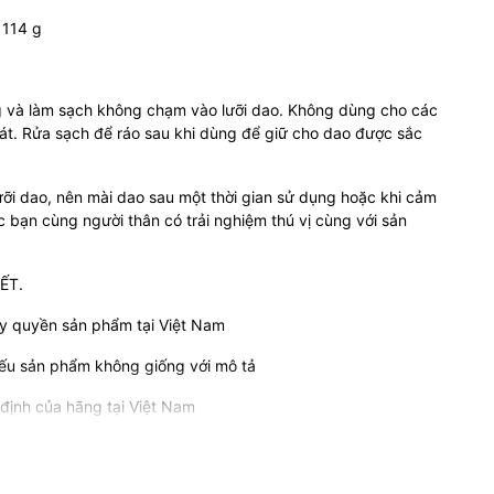
: 114 g
g và làm sạch không chạm vào lưỡi dao. Không dùng cho các
át. Rửa sạch để ráo sau khi dùng để giữ cho dao được sắc
ỡi dao, nên mài dao sau một thời gian sử dụng hoặc khi cảm
bạn cùng người thân có trải nghiệm thú vị cùng với sản
ẾT.
ủy quyền sản phẩm tại Việt Nam
ếu sản phẩm không giống với mô tả
định của hãng tại Việt Nam
ng gói và giao cho Quý Khách
uí khách đã tin tưởng ủng hộ Shop.