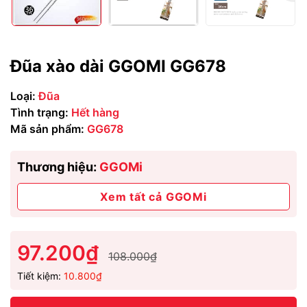
Đũa xào dài GGOMI GG678
Loại:
Đũa
Tình trạng:
Hết hàng
Mã sản phẩm:
GG678
Thương hiệu:
GGOMi
Xem tất cả GGOMi
97.200₫
108.000₫
Tiết kiệm:
10.800₫