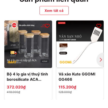
Xem tất cả
IMAT
GGOMi
Bộ 4 lọ gia vị thuỷ tinh
Vá xào Kute GGOMI
borosilicate ACA
GG466
420ml, nắp gỗ
372.020₫
115.200₫
418.000₫
128.000₫