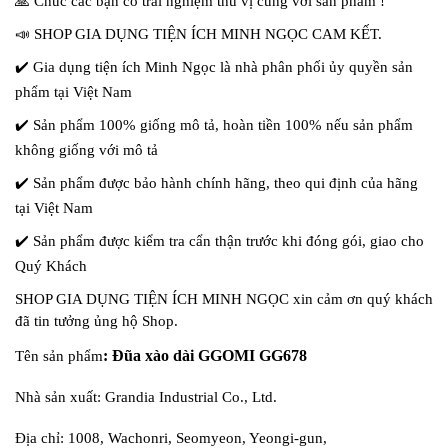
🙏
Chúc các bạn có trải nghiệm thú vị cùng với sản phẩm !
📣
SHOP GIA DỤNG TIỆN ÍCH MINH NGỌC CAM KẾT.
✔
️ Gia dụng tiện ích Minh Ngọc là nhà phân phối ủy quyền sản
phẩm tại Việt Nam
✔
️ Sản phẩm 100% giống mô tả, hoàn tiền 100% nếu sản phẩm
không giống với mô tả
✔
️ Sản phẩm được bảo hành chính hãng, theo qui định của hãng
tại Việt Nam
✔
️ Sản phẩm được kiểm tra cẩn thận trước khi đóng gói, giao cho
Quý Khách
SHOP GIA DỤNG TIỆN ÍCH MINH NGỌC xin cảm ơn quý khách
đã tin tưởng ủng hộ Shop.
: Đũa xào dài GGOMI GG678
Tên sản phẩm
Nhà sản xuất: Grandia Industrial Co., Ltd.
Địa chỉ: 1008, Wachonri, Seomyeon, Yeongi-gun,