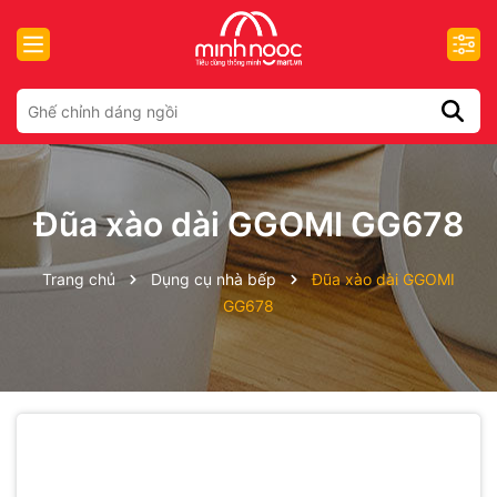
Đũa xào dài GGOMI GG678
Trang chủ
Dụng cụ nhà bếp
Đũa xào dài GGOMI
GG678