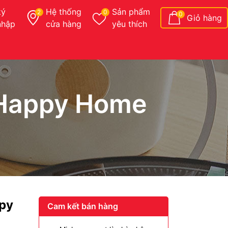
ký
Hệ thống
Sản phẩm
2
0
0
Giỏ hàng
nhập
cửa hàng
yêu thích
p Happy Home
ppy
Cam kết bán hàng