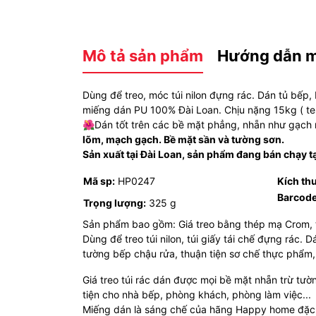
Mô tả sản phẩm
Hướng dẫn 
Dùng để treo, móc túi nilon đựng rác. Dán tủ bếp
miếng dán PU 100% Đài Loan. Chịu nặng 15kg ( te
🌺Dán tốt trên các bề mặt phẳng, nhẵn như gạch me
lõm, mạch gạch. Bề mặt sần và tường sơn.
Sản xuất tại Đài Loan, sản phẩm đang bán chạy t
Mã sp:
HP0247
Kích th
Barcod
Trọng lượng:
325 g
Sản phẩm bao gồm: Giá treo bằng thép mạ Crom,
Dùng để treo túi nilon, túi giấy tái chế đựng rác. D
tường bếp chậu rửa, thuận tiện sơ chế thực phẩm, 
Giá treo túi rác dán được mọi bề mặt nhẵn trừ tườn
tiện cho nhà bếp, phòng khách, phòng làm việc...
Miếng dán là sáng chế của hãng Happy home đặc 