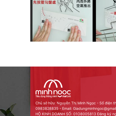
Chủ sở hữu: Nguyễn Thị Minh Ngọc - Số điện t
0983828835 - Email: Giadungminhngoc@gma
HỘ KINH DOANH SỐ: 01O8005813 Đăng ký ng