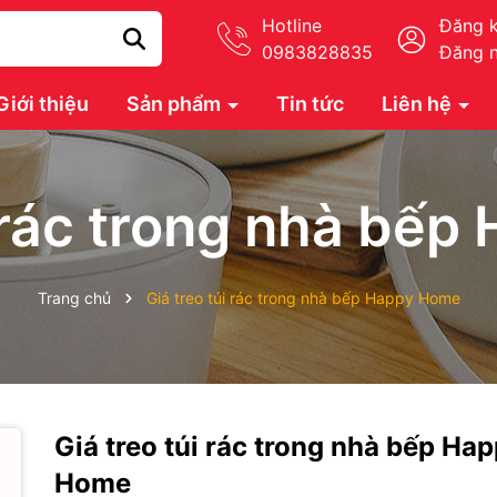
Hotline
Đăng 
0983828835
Đăng 
Giới thiệu
Sản phẩm
Tin tức
Liên hệ
i rác trong nhà bế
Trang chủ
Giá treo túi rác trong nhà bếp Happy Home
Giá treo túi rác trong nhà bếp Ha
Home