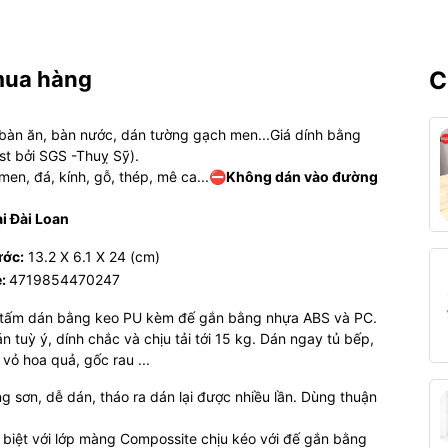
mua hàng
C
, bàn ăn, bàn nước, dán tường gạch men...Giá dính bằng
st bởi SGS -Thuỵ Sỹ).
n, đá, kính, gỗ, thép, mê ca...
⛔️Không dán vào đường
ại Đài Loan
ước:
13.2 X 6.1 X 24 (cm)
e:
4719854470247
 tấm dán bằng keo PU kèm đế gắn bằng nhựa ABS và PC.
án tuỳ ý, dính chắc và chịu tải tới 15 kg. Dán ngay tủ bếp,
vỏ hoa quả, gốc rau ...
g sơn, dễ dán, tháo ra dán lại được nhiều lần. Dùng thuận
biệt với lớp màng Compossite chịu kéo với đế gắn bằng