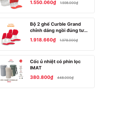
1.550.060₫
1.598.000₫
Bộ 2 ghế Curble Grand
chỉnh dáng ngồi đúng tư
thế Hàn Quốc
1.918.660₫
1.978.000₫
Cốc ủ nhiệt có phin lọc
IMAT
380.800₫
448.000₫