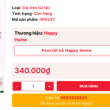
Loại:
Giá treo túi rác
Tình trạng:
Còn hàng
Mã sản phẩm:
HP0247
Thương hiệu:
Happy
Home
Xem tất cả Happy Home
340.000₫
-
+
MUA HÀNG
Liên hệ
0983828835
Để được tư vấn và hỗ trợ ngay!!!