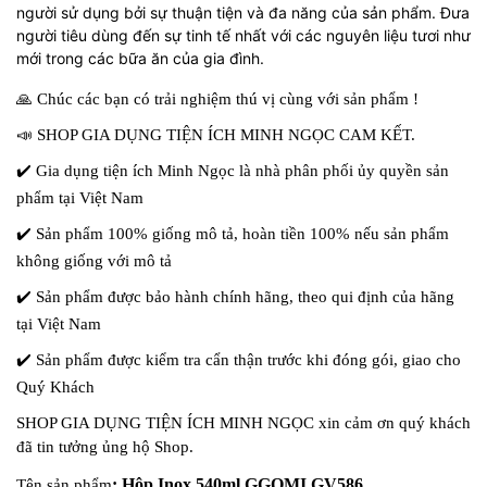
người sử dụng bởi sự thuận tiện và đa năng của sản phẩm. Đưa
người tiêu dùng đến sự tinh tế nhất với các nguyên liệu tươi như
mới trong các bữa ăn của gia đình.
🙏
Chúc các bạn có trải nghiệm thú vị cùng với sản phẩm !
📣
SHOP GIA DỤNG TIỆN ÍCH MINH NGỌC CAM KẾT.
✔
️ Gia dụng tiện ích Minh Ngọc là nhà phân phối ủy quyền sản
phẩm tại Việt Nam
✔
️ Sản phẩm 100% giống mô tả, hoàn tiền 100% nếu sản phẩm
không giống với mô tả
✔
️ Sản phẩm được bảo hành chính hãng, theo qui định của hãng
tại Việt Nam
✔
️ Sản phẩm được kiểm tra cẩn thận trước khi đóng gói, giao cho
Quý Khách
SHOP GIA DỤNG TIỆN ÍCH MINH NGỌC xin cảm ơn quý khách
đã tin tưởng ủng hộ Shop.
: Hộp Inox 540ml GGOMI GV586
Tên sản phẩm