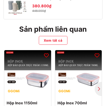
380.800₫
448.000₫
Sản phẩm liên quan
Xem tất cả
GGOMi
GGOMi
Hộp Inox 1150ml
Hộp Inox 700ml