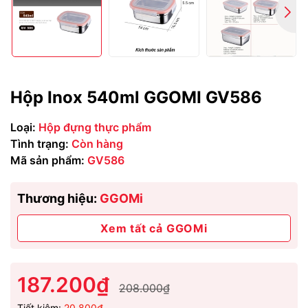
Hộp Inox 540ml GGOMI GV586
Loại:
Hộp đựng thực phẩm
Tình trạng:
Còn hàng
Mã sản phẩm:
GV586
Thương hiệu:
GGOMi
Xem tất cả GGOMi
187.200₫
208.000₫
Tiết kiệm:
20.800₫