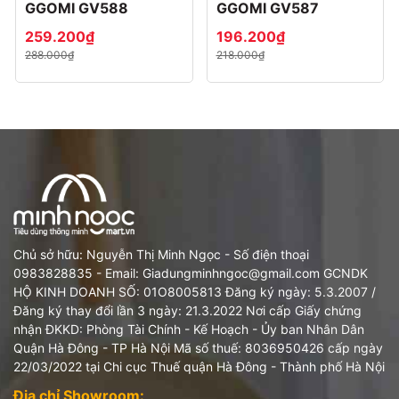
GGOMI GV588
GGOMI GV587
259.200₫
196.200₫
288.000₫
218.000₫
Chủ sở hữu: Nguyễn Thị Minh Ngọc - Số điện thoại
0983828835 - Email: Giadungminhngoc@gmail.com GCNDK
HỘ KINH DOANH SỐ: 01O8005813 Đăng ký ngày: 5.3.2007 /
Đăng ký thay đổi lần 3 ngày: 21.3.2022 Nơi cấp Giấy chứng
nhận ĐKKD: Phòng Tài Chính - Kế Hoạch - Ủy ban Nhân Dân
Quận Hà Đông - TP Hà Nội Mã số thuế: 8036950426 cấp ngày
22/03/2022 tại Chi cục Thuế quận Hà Đông - Thành phố Hà Nội
Địa chỉ Showroom: