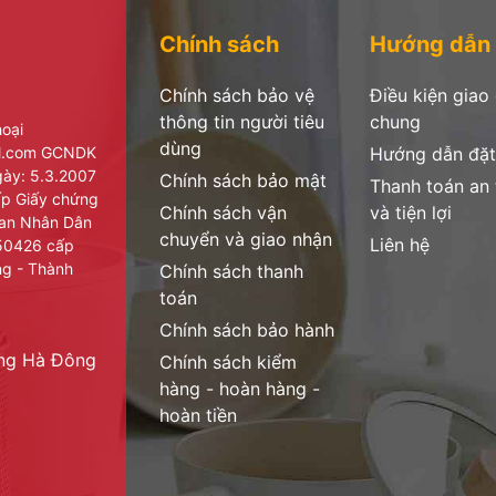
Chính sách
Hướng dẫn
 nơi thoáng mát trước và sau khi sử dụng sản phẩm
Chính sách bảo vệ
Điều kiện giao
thông tin người tiêu
chung
hoại
dùng
il.com GCNDK
Hướng dẫn đặt
ày: 5.3.2007
Chính sách bảo mật
Thanh toán an
cấp Giấy chứng
Chính sách vận
và tiện lợi
ban Nhân Dân
chuyển và giao nhận
Liên hệ
950426 cấp
ng - Thành
Chính sách thanh
toán
Chính sách bảo hành
ờng Hà Đông
Chính sách kiểm
hàng - hoàn hàng -
hoàn tiền