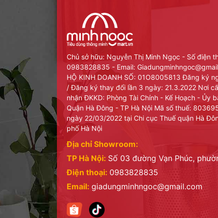
⛔Lưu ý khi sử dụng sản phẩm
👉 Rửa sạch bằng dung dịch rửa chén và bảo quản
👉 Để xa tầm với của trẻ nhỏ và người già
Chủ sở hữu: Nguyễn Thị Minh Ngọc - Số điện t
0983828835 - Email: Giadungminhngoc@gma
HỘ KINH DOANH SỐ: 01O8005813 Đăng ký ng
/ Đăng ký thay đổi lần 3 ngày: 21.3.2022 Nơi 
nhận ĐKKD: Phòng Tài Chính - Kế Hoạch - Ủy 
Quận Hà Đông - TP Hà Nội Mã số thuế: 8036
ngày 22/03/2022 tại Chi cục Thuế quận Hà Đô
phố Hà Nội
Địa chỉ Showroom:
TP Hà Nội:
Số 03 đường Vạn Phúc, phư
Điện thoại:
0983828835
Email:
giadungminhngoc@gmail.com