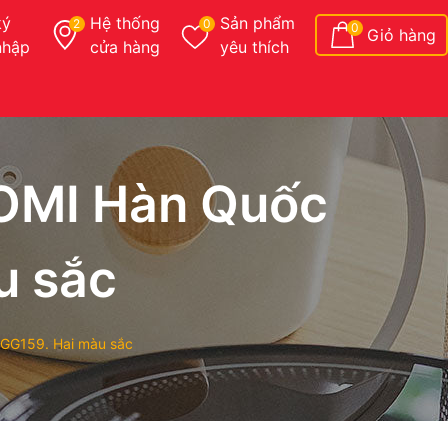
ký
Hệ thống
Sản phẩm
2
0
0
Giỏ hàng
nhập
cửa hàng
yêu thích
OMI Hàn Quốc
u sắc
GG159. Hai màu sắc