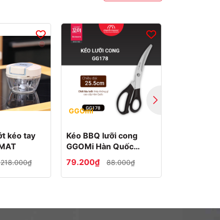
GGOmi
GGOMI
ớt kéo tay
Kéo BBQ lưỡi cong
Kéo đa nă
iMAT
GGOMi Hàn Quốc
Hàn Quốc 
GG178
79.200₫
70.200₫
218.000₫
88.000₫