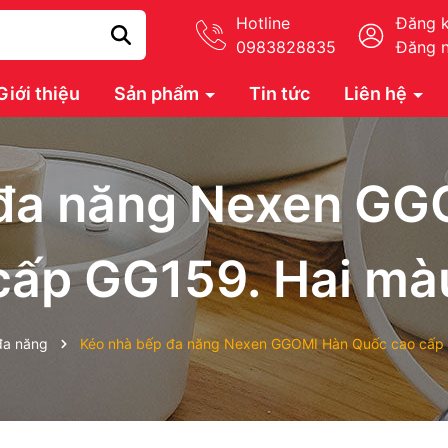
Hotline
Đăng 
0983828835
Đăng 
Giới thiệu
Sản phẩm
Tin tức
Liên hệ
 đa năng Nexen GG
cấp GG159. Hai mà
đa năng
Kéo nhà bếp đa năng Nexen GGOMI Hàn Quốc cao cấp 