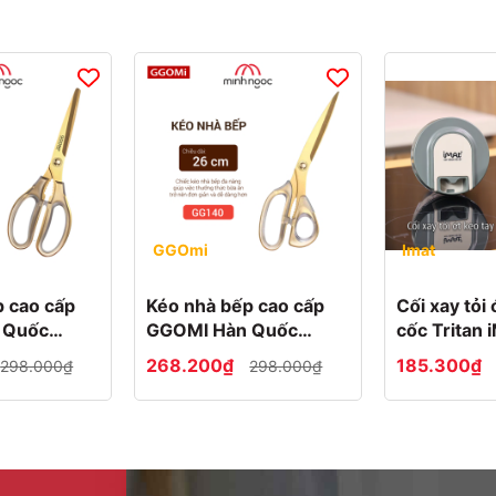
GGOmi
Imat
p cao cấp
Kéo nhà bếp cao cấp
Cối xay tỏi 
 Quốc
GGOMI Hàn Quốc
cốc Tritan 
en
GG140 tay lệch Golden
268.200₫
185.300₫
298.000₫
298.000₫