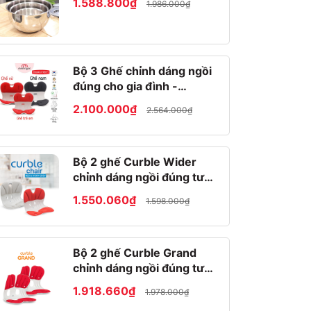
1.588.800₫
1.986.000₫
Bộ 3 Ghế chỉnh dáng ngồi
đúng cho gia đình -
Roichen Hàn Quốc
2.100.000₫
2.564.000₫
Bộ 2 ghế Curble Wider
chỉnh dáng ngồi đúng tư
thế Hàn Quốc
1.550.060₫
1.598.000₫
Bộ 2 ghế Curble Grand
chỉnh dáng ngồi đúng tư
thế Hàn Quốc
1.918.660₫
1.978.000₫