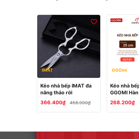
IMAT
GGOmi
Kéo nhà bếp IMAT đa
Kéo nhà bế
năng tháo rời
GGOMI Hàn
GG141 Gold
366.400₫
268.200₫
458.000₫