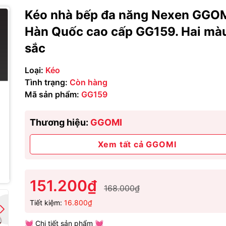
Kéo nhà bếp đa năng Nexen GGO
Hàn Quốc cao cấp GG159. Hai mà
sắc
Loại:
Kéo
Tình trạng:
Còn hàng
Mã sản phẩm:
GG159
Thương hiệu:
GGOMI
Xem tất cả GGOMI
151.200₫
168.000₫
Tiết kiệm:
16.800₫
💓 Chi tiết sản phẩm 💓