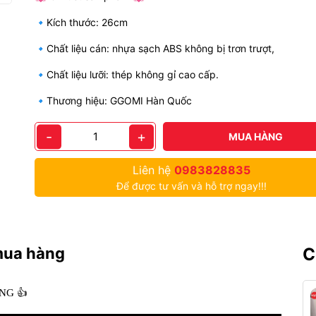
🔹Kích thước: 26cm
🔹Chất liệu cán: nhựa sạch ABS không bị trơn trượt,
🔹Chất liệu lưỡi: thép không gỉ cao cấp.
🔹Thương hiệu: GGOMI Hàn Quốc
-
+
MUA HÀNG
Liên hệ
0983828835
Để được tư vấn và hỗ trợ ngay!!!
mua hàng
C
ÃNG
👍