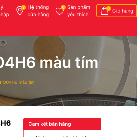
ký
Hệ thống
Sản phẩm
2
0
0
Giỏ hàng
nhập
cửa hàng
yêu thích
Q04H6 màu tím
ar Q04H6 màu tím
4H6
Cam kết bán hàng