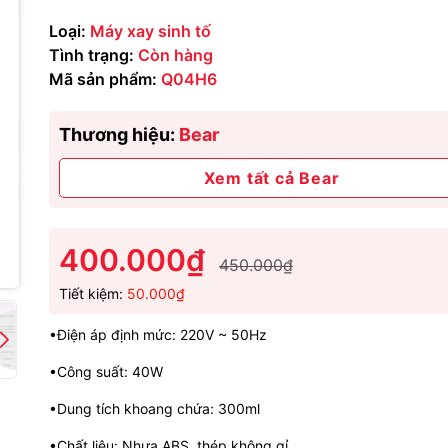
Loại:
Máy xay sinh tố
Tình trạng:
Còn hàng
Mã sản phẩm:
Q04H6
Thương hiệu:
Bear
Xem tất cả Bear
400.000₫
450.000₫
Tiết kiệm:
50.000₫
•Điện áp định mức: 220V ~ 50Hz
•Công suất: 40W
•Dung tích khoang chứa: 300ml
•Chất liệu: Nhựa ABS, thép không gỉ