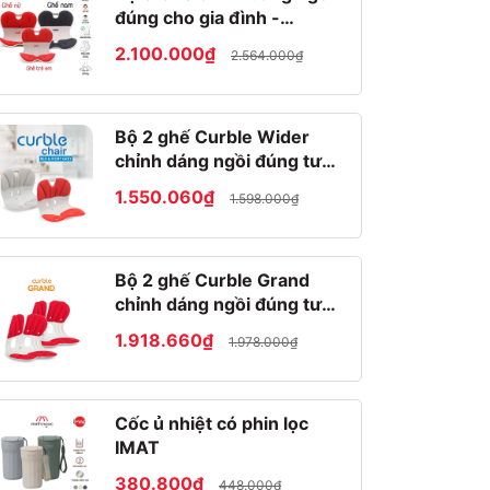
đúng cho gia đình -
Roichen Hàn Quốc
2.100.000₫
2.564.000₫
Bộ 2 ghế Curble Wider
chỉnh dáng ngồi đúng tư
thế Hàn Quốc
1.550.060₫
1.598.000₫
Bộ 2 ghế Curble Grand
chỉnh dáng ngồi đúng tư
thế Hàn Quốc
1.918.660₫
1.978.000₫
Cốc ủ nhiệt có phin lọc
IMAT
380.800₫
448.000₫