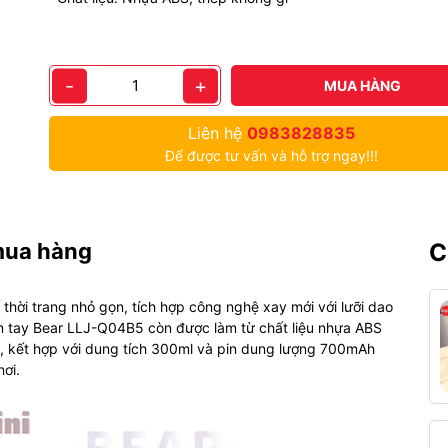
-
+
MUA HÀNG
Liên hệ
0983828835
Để được tư vấn và hỗ trợ ngay!!!
mua hàng
C
thời trang nhỏ gọn, tích hợp công nghệ xay mới với lưỡi dao
ầm tay Bear LLJ-Q04B5 còn được làm từ chất liệu nhựa ABS
g, kết hợp với dung tích 300ml và pin dung lượng 700mAh
nơi.