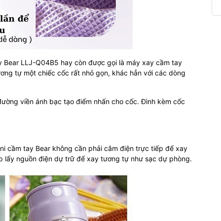
tay Bear LLJ-Q04B5 hay còn được gọi là máy xay cầm tay
ương tự một chiếc cốc rất nhỏ gọn, khác hẳn với các dòng
 đường viền ánh bạc tạo điểm nhấn cho cốc. Đình kèm cốc
i cầm tay Bear không cần phải cắm điện trực tiếp để xay
ép lấy nguồn điện dự trữ để xay tương tự như sạc dự phòng.