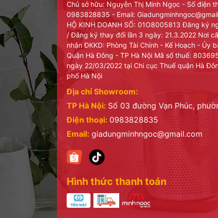
Chủ sở hữu: Nguyễn Thị Minh Ngọc - Số điện t
✔
️ Sản phẩm được bảo hành chính hãng, theo qui đị
0983828835 - Email: Giadungminhngoc@gma
HỘ KINH DOANH SỐ: 01O8005813 Đăng ký ng
✔
️ Sản phẩm được kiểm tra cẩn thận trước khi đóng
/ Đăng ký thay đổi lần 3 ngày: 21.3.2022 Nơi 
nhận ĐKKD: Phòng Tài Chính - Kế Hoạch - Ủy 
SHOP GIA DỤNG TIỆN ÍCH MINH NGỌC xin cảm ơn 
Quận Hà Đông - TP Hà Nội Mã số thuế: 8036
ngày 22/03/2022 tại Chi cục Thuế quận Hà Đô
Tên sản phẩm
: Máy xay sinh tố cầm tay Bear Q04
phố Hà Nội
Model:
Q04H6
Địa chỉ Showroom:
TP Hà Nội:
Số 03 đường Vạn Phúc, phư
Nhà sản xuất:
Bear Electric Appliance Co.,LTD
Điện thoại:
0983828835
Địa chỉ:
5-2-1 FU'AN INDUSTRIAL PARK, LE'
Email:
giadungminhngoc@gmail.com
CHINA
NK&PP
: Công ty cổ phần SUBE Việt Nam
Địa chỉ:
Tầng 1 Shophouse T11-SO-02B Times City, 458 
Hình thức thanh toán