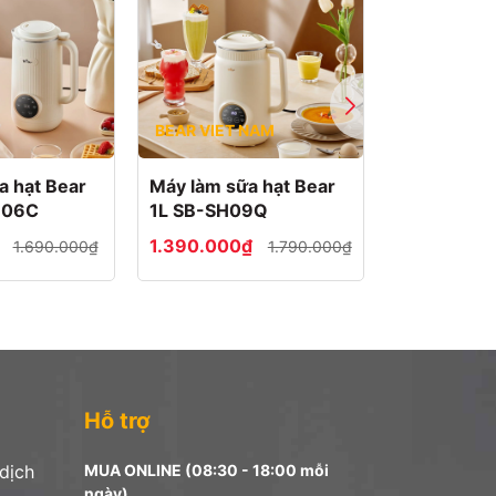
BEAR VIET NAM
Bear
a hạt Bear
Máy làm sữa hạt Bear
Máy xay 3 i
H06C
1L SB-SH09Q
Bear BL-B
₫
1.390.000₫
990.000₫
1.690.000₫
1.790.000₫
Hỗ trợ
 dịch
MUA ONLINE (08:30 - 18:00 mỗi
ngày)