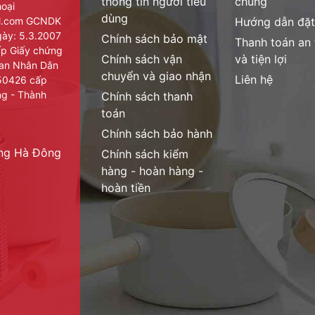
thông tin người tiêu
chung
hoại
dùng
nh của hãng tại Việt Nam
il.com GCNDK
Hướng dẫn đặt
ày: 5.3.2007
Chính sách bảo mật
Thanh toán an
 gói, giao cho Quý Khách
cấp Giấy chứng
Chính sách vận
và tiện lợi
ban Nhân Dân
quý khách đã tin tưởng ủng hộ Shop.
chuyển và giao nhận
Liên hệ
950426 cấp
ng - Thành
Chính sách thanh
H6
toán
Chính sách bảo hành
ờng Hà Đông
Chính sách kiểm
hàng - hoàn hàng -
LIU TOWN, SHUNDE FOSHAN, GUANGDONG PROVINCE,
hoàn tiền
Minh Khai, Hai Bà Trưng, Hà Nội, Việt Nam