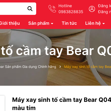
Hotline
Đăng 
0983828835
Đăng 
Giới thiệu
Sản phẩm
Tin tức
Liên hệ
 tố cầm tay Bear 
ear Sản phẩm Gia dụng Chính hãng
Máy xay sinh tố cầm tay Be
Máy xay sinh tố cầm tay Bear Q0
màu tím