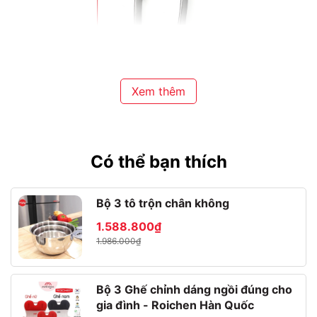
Xem thêm
⛔Lưu ý khi sử dụng sản phẩm
👉 Lưỡi bào cực sắc bén, thật trọng khi sử dụng
Có thể bạn thích
👉 Rửa sạch bằng dung dịch rửa chén và bảo quản nơi thoáng
mát trước và sau khi sử dụng sản phẩm
Bộ 3 tô trộn chân không
👉 Để xa tầm với của trẻ nhỏ và người già
1.588.800₫
1.986.000₫
Bộ 3 Ghế chỉnh dáng ngồi đúng cho
gia đình - Roichen Hàn Quốc