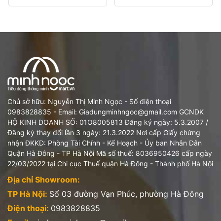
NK&PP
: Công ty TNHH GGOMI Việt Nam
Địa chỉ:
442 Đ. Lê Duẩn, Phương Liên, Đống Đa, Hà Nội
Chủ sở hữu: Nguyễn Thị Minh Ngọc - Số điện thoại
0983828835 - Email: Giadungminhngoc@gmail.com GCNDK
HỘ KINH DOANH SỐ: 01O8005813 Đăng ký ngày: 5.3.2007 /
Đăng ký thay đổi lần 3 ngày: 21.3.2022 Nơi cấp Giấy chứng
nhận ĐKKD: Phòng Tài Chính - Kế Hoạch - Ủy ban Nhân Dân
Quận Hà Đông - TP Hà Nội Mã số thuế: 8036950426 cấp ngày
22/03/2022 tại Chi cục Thuế quận Hà Đông - Thành phố Hà Nội
Địa chỉ Showroom:
TP Hà Nội:
Số 03 đường Vạn Phúc, phường Hà Đông
Điện thoại:
0983828835