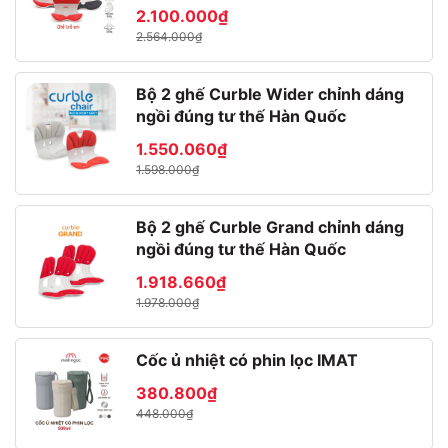
2.100.000₫
2.564.000₫
Bộ 2 ghế Curble Wider chỉnh dáng
ngồi đúng tư thế Hàn Quốc
1.550.060₫
1.598.000₫
Bộ 2 ghế Curble Grand chỉnh dáng
ngồi đúng tư thế Hàn Quốc
1.918.660₫
1.978.000₫
✨ Sản phẩm hứa hẹn đem lại nhiều tiện lợi và sự thoải mái cho
người sử dụng bởi sự thuận tiện và đa năng của sản phẩm. Đưa
Cốc ủ nhiệt có phin lọc IMAT
người tiêu dùng đến sự tinh tế nhất trong các bữa ăn của gia
380.800₫
đình.
448.000₫
📣 SHOP GIA DỤNG TIỆN ÍCH MINH NGỌC CAM KẾT.