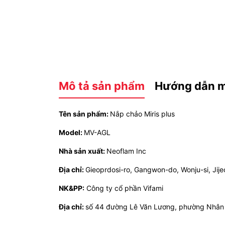
Mô tả sản phẩm
Hướng dẫn 
Tên sản phẩm:
Nắp chảo Miris plus
Model:
MV-AGL
Nhà sản xuất:
Neoflam Inc
Địa chỉ:
Gieoprdosi-ro, Gangwon-do, Wonju-si, Jij
NK&PP:
Công ty cổ phần Vifami
Địa chỉ:
số 44 đường Lê Văn Lương, phường Nhân 