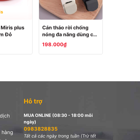
is
Miris plus
Cán tháo rời chống
cm Đỏ
nóng đa năng dùng cho
nồi, chảo, thố bát
198.000₫
Hỗ trợ
 dịch
MUA ONLINE (08:30 - 18:00 mỗi
ngày)
0983828835
 hàng
Tất cả các ngày trong tuần (Trừ tết