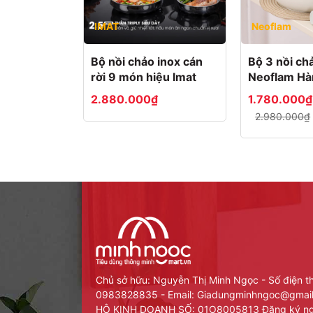
IMAT
Neoflam
Bộ nồi chảo inox cán
Bộ 3 nồi ch
Để đậy kín chảo Miris để giữ thức ăn nóng trên b
rời 9 món hiệu Imat
Neoflam Hà
2.880.000₫
1.780.000₫
2.980.000₫
Chủ sở hữu: Nguyễn Thị Minh Ngọc - Số điện t
0983828835 - Email: Giadungminhngoc@gma
HỘ KINH DOANH SỐ: 01O8005813 Đăng ký ng