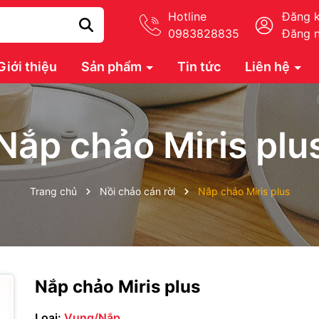
Hotline
Đăng 
0983828835
Đăng 
Giới thiệu
Sản phẩm
Tin tức
Liên hệ
Nắp chảo Miris plu
Trang chủ
Nồi chảo cán rời
Nắp chảo Miris plus
Nắp chảo Miris plus
Loại:
Vung/Nắp