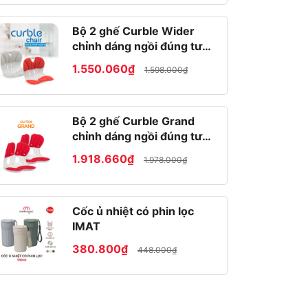
Bộ 2 ghế Curble Wider
chỉnh dáng ngồi đúng tư
thế Hàn Quốc
1.550.060₫
1.598.000₫
Bộ 2 ghế Curble Grand
chỉnh dáng ngồi đúng tư
thế Hàn Quốc
1.918.660₫
1.978.000₫
Cốc ủ nhiệt có phin lọc
IMAT
380.800₫
448.000₫