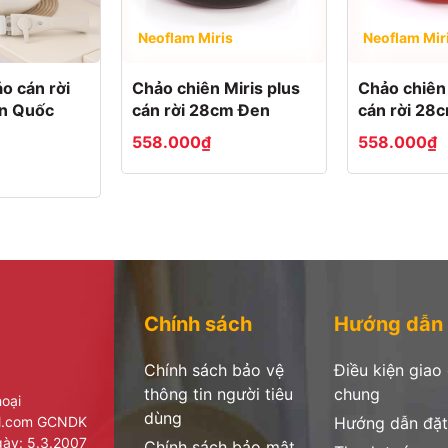
Neoflam Miris
Neoflam Mir
ảo cán rời
Chảo chiên Miris plus
Chảo chiên 
àn
n Quốc
cán rời 28cm Đen
cán rời 28
558.000₫
558.000₫
Chính sách
Hướng dẫn
Chính sách bảo vệ
Điều kiện giao
thông tin người tiêu
chung
hoại
dùng
il.com GCNDK
Hướng dẫn đặt
ày: 5.3.2007
Chính sách bảo mật