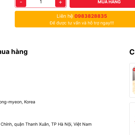
-
+
MUA HÀNG
Liên hệ
0983828835
Để được tư vấn và hỗ trợ ngay!!!
mua hàng
C
eong-myeon, Korea
Chính, quận Thanh Xuân, TP Hà Nội, Việt Nam