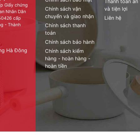
Thanh toán an
cấp Giấy chứng
Chính sách vận
và tiện lợi
thực phẩm mau chín hơn, ngon hơn.
ban Nhân Dân
chuyển và giao nhận
Liên hệ
950426 cấp
ng - Thành
Chính sách thanh
toán
Chính sách bảo hành
ờng Hà Đông
Chính sách kiểm
hàng - hoàn hàng -
hoàn tiền
àm lạnh đột ngột, không đặt vật nặng lên nắp vung. Không