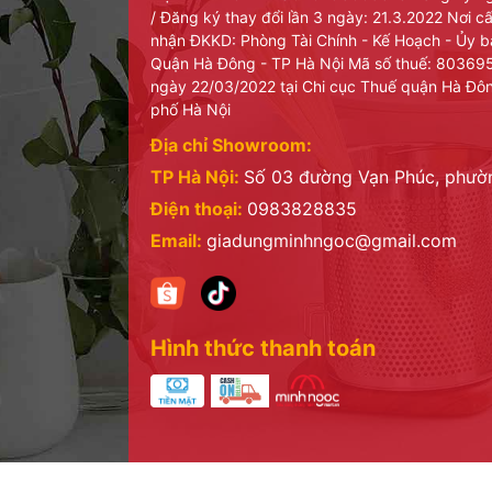
/ Đăng ký thay đổi lần 3 ngày: 21.3.2022 Nơi 
Vung đậy khi chiên nhỏ lửa sẽ giữ nhiệt làm cho 
nhận ĐKKD: Phòng Tài Chính - Kế Hoạch - Ủy 
Quận Hà Đông - TP Hà Nội Mã số thuế: 8036
ngày 22/03/2022 tại Chi cục Thuế quận Hà Đô
phố Hà Nội
Địa chỉ Showroom:
TP Hà Nội:
Số 03 đường Vạn Phúc, phư
Điện thoại:
0983828835
Email:
giadungminhngoc@gmail.com
Hình thức thanh toán
Lưu ý: Phần thủy tinh không chịu nhiệt nên kg l