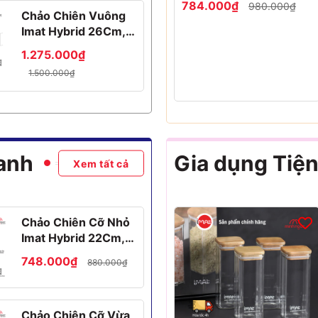
784.000₫
980.000₫
Chảo Chiên Vuông
Imat Hybrid 26Cm,
Chống Dính
1.275.000₫
Ceramic Đen
1.500.000₫
anh
Gia dụng Tiện
Xem tất cả
Chảo Chiên Cỡ Nhỏ
Imat Hybrid 22Cm,
Chống Dính
748.000₫
880.000₫
Ceramic Xanh
Chảo Chiên Cỡ Vừa