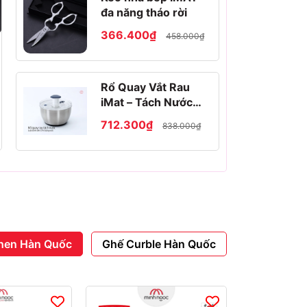
đa năng tháo rời
366.400₫
458.000₫
Rổ Quay Vắt Rau
iMat – Tách Nước
Nhanh, Dễ Dùng,
712.300₫
838.000₫
Chất Liệu Inox 304,
Nhựa PP Cao Cấp
hen Hàn Quốc
Ghế Curble Hàn Quốc