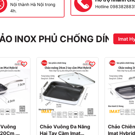
Nội thành Hà Nội trong
Hotline 098382883
4h.
HẢO INOX PHỦ CHỐNG DÍNH
Imat Hy
IMAT
IMAT
 Vuông
Chảo Vuông Đa Năng
Chảo Chiê
d 20Cm,
Hai Tay Cầm Imat
Imat Hybri