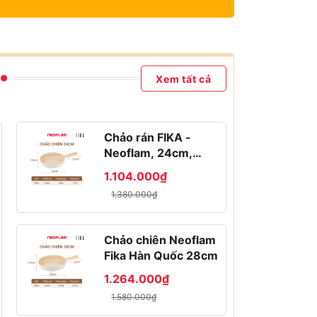
Xem tất cả
Chảo rán FIKA -
Neoflam, 24cm,
chống dính, đế từ
1.104.000₫
1.380.000₫
Chảo chiên Neoflam
Fika Hàn Quốc 28cm
1.264.000₫
1.580.000₫