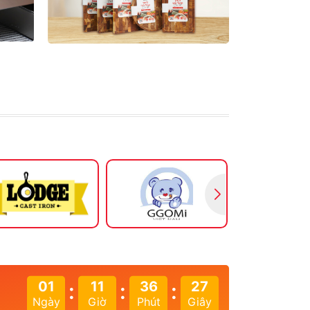
01
11
36
26
:
:
:
Ngày
Giờ
Phút
Giây