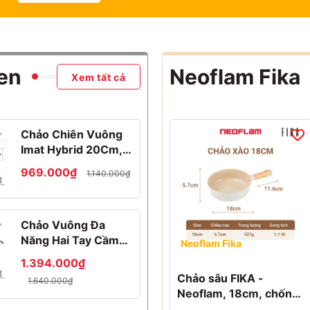
en
Neoflam Fika
Xem tất cả
Chảo Chiên Vuông
Imat Hybrid 20Cm,
Chống Dính
969.000₫
1.140.000₫
Ceramic Đen
Chảo Vuông Đa
Năng Hai Tay Cầm
Neoflam Fika
Imat Hybrid 24Cm,
1.394.000₫
Chống Dính
Chảo sâu FIKA -
1.640.000₫
Ceramic Đen
Neoflam, 18cm, chống
dính, đế từ