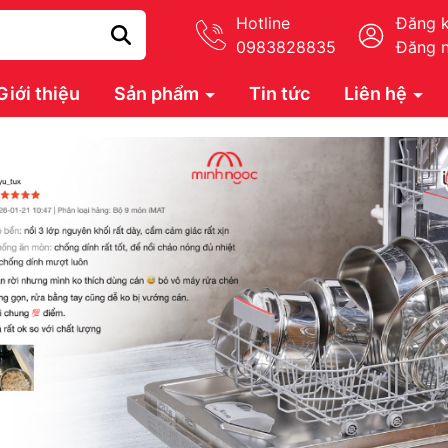
Hotline
Đăng 
0983828835
Đăng 
Giới thiệu
Sản phẩm
Tin tức
Liên hệ