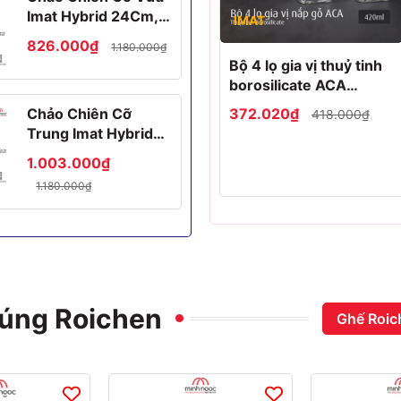
Imat Hybrid 24Cm,
IMAT
Chống Dính
826.000₫
1.180.000₫
Ceramic Xanh
Bộ 4 lọ gia vị thuỷ tinh
borosilicate ACA
420ml, nắp gỗ
Chảo Chiên Cỡ
372.020₫
418.000₫
Trung Imat Hybrid
26Cm, Chống Dính
1.003.000₫
Ceramic Xanh
1.180.000₫
đúng Roichen
Ghế Roic