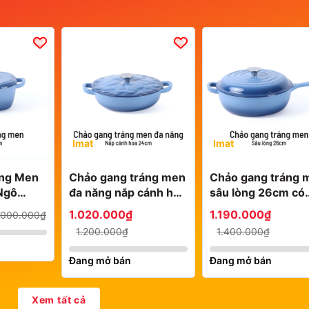
Imat
Imat
áng Men
Chảo gang tráng men
Chảo gang tráng 
 Ngô
đa năng nắp cánh hoa
sâu lòng 26cm có
24cm có vung
vung
1.020.000₫
1.190.000₫
.000.000₫
1.200.000₫
1.400.000₫
Đang mở bán
Đang mở bán
Xem tất cả