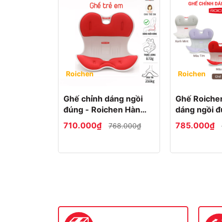
Roichen
Roichen
Ghế chỉnh dáng ngồi
Ghế Roiche
đúng - Roichen Hàn
dáng ngồi đ
Quốc (Made in Korea).
bằng nhựa l
710.000₫
785.000₫
768.000₫
Dùng cho Trẻ em