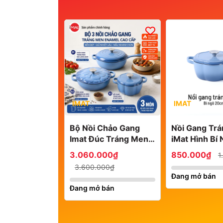
IMAT
IMAT
Bộ Nồi Chảo Gang
Nồi Gang Tr
Imat Đúc Tráng Men
iMat Hình Bí
Sứ Enamel - Nhiều
20cm
3.060.000₫
850.000₫
1
Kích Cỡ Lựa Chọn
3.600.000₫
Đang mở bán
Đang mở bán