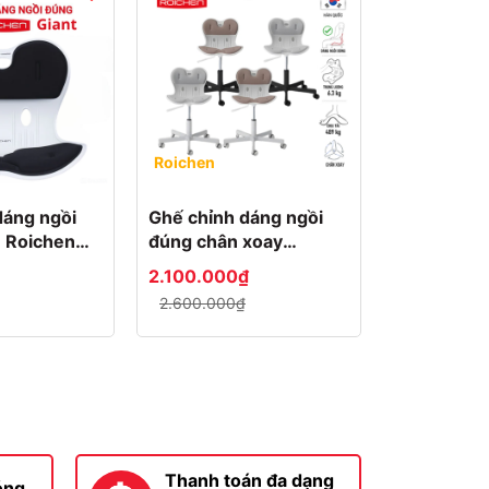
Roichen
dáng ngồi
Ghế chỉnh dáng ngồi
n Roichen
đúng chân xoay
Roichen WOW
2.100.000₫
2.600.000₫
Thanh toán đa dạng
óng