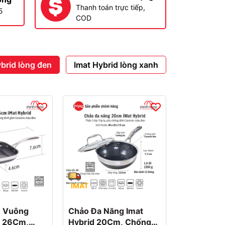
Thanh toán trực tiếp,
5
COD
brid lòng đen
Imat Hybrid lòng xanh
IMAT
n Vuông
Chảo Đa Năng Imat
d 26Cm,
Hybrid 20Cm, Chống