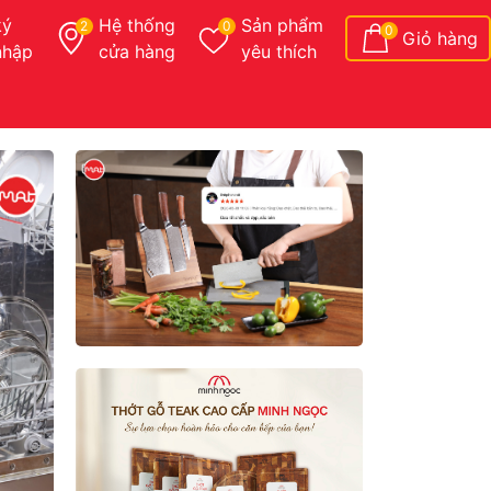
ký
Hệ thống
Sản phẩm
2
0
0
Giỏ hàng
nhập
cửa hàng
yêu thích