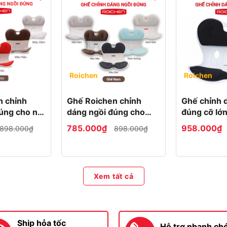
Roichen
Roichen
n chỉnh
Ghế Roichen chỉnh
Ghế chỉnh 
úng cho nữ,
dáng ngồi đúng cho
đúng cỡ lớ
ót nệm vải
nam, bằng nhựa lót
Giant
785.000₫
958.000₫
898.000₫
898.000₫
nệm vải
Xem tất cả
Ship hỏa tốc
Hỗ trợ nhanh ch