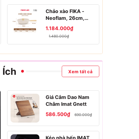
Chảo xào FIKA -
Neoflam, 26cm,
chống dính, đế từ
1.184.000₫
1.480.000₫
 Ích
Xem tất cả
Giá Cắm Dao Nam
Châm Imat Gnett
586.500₫
690.000₫
Kéo nhà bếp IMAT