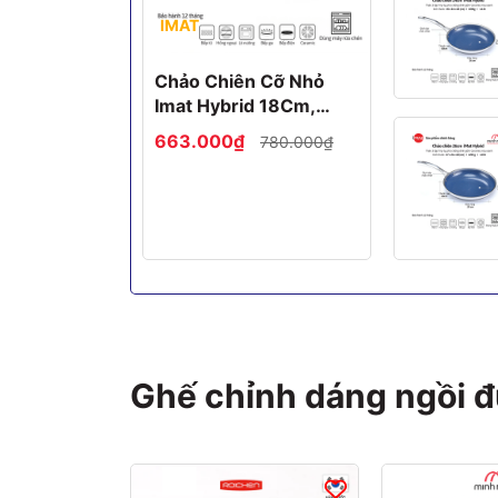
IMAT
Chảo Chiên Cỡ Nhỏ
Imat Hybrid 18Cm,
Chống Dính Ceramic
663.000₫
780.000₫
Xanh
Ghế chỉnh dáng ngồi 