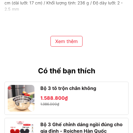
cm (dài lưỡi: 17 cm) / Khối lượng tịnh: 236 g / Độ dày lưỡi: 2 -
2.5 mm
Phù hợp để thái thịt, rau củ với độ chính xác cao.
✔️ Dao gọt Damascus (DK-U12) / Kích thước: 24.5 cm x 2.5 cm
(dài lưỡi: 12 cm) / Khối lượng tịnh: 115 g / Độ dày lưỡi: 2 - 2.5
Xem thêm
mm
Phù hợp: Dùng để gọt trái cây hoặc thực hiện các thao tác tỉa
tót tinh xảo.
Có thể bạn thích
.................................................................................
Bộ 3 tô trộn chân không
1.588.800₫
1.986.000₫
Bộ 3 Ghế chỉnh dáng ngồi đúng cho
gia đình - Roichen Hàn Quốc