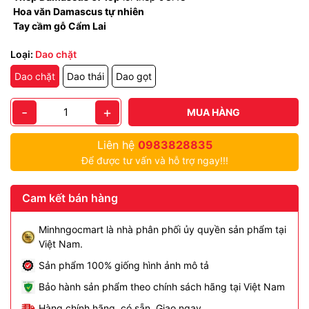
Hoa văn Damascus tự nhiên
Tay cầm gỗ Cẩm Lai
Loại:
Dao chặt
Dao chặt
Dao thái
Dao gọt
-
+
MUA HÀNG
Liên hệ
0983828835
Để được tư vấn và hỗ trợ ngay!!!
Cam kết bán hàng
Minhngocmart là nhà phân phối ủy quyền sản phẩm tại
Việt Nam.
Sản phẩm 100% giống hình ảnh mô tả
Bảo hành sản phẩm theo chính sách hãng tại Việt Nam
Hàng chính hãng, có sẵn. Giao ngay.