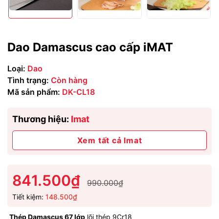
Dao Damascus cao cấp iMAT
Loại:
Dao
Tình trạng:
Còn hàng
Mã sản phẩm:
DK-CL18
Thương hiệu:
Imat
Xem tất cả Imat
841.500₫
990.000₫
Tiết kiệm:
148.500₫
Thép Damascus 67 lớp
lõi thép 9Cr18