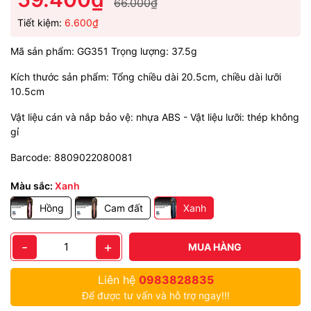
66.000₫
Tiết kiệm:
6.600₫
Mã sản phẩm: GG351 Trọng lượng: 37.5g
Kích thước sản phẩm: Tổng chiều dài 20.5cm, chiều dài lưỡi
10.5cm
Vật liệu cán và nắp bảo vệ: nhựa ABS - Vật liệu lưỡi: thép không
gỉ
Barcode: 8809022080081
Màu sắc:
Xanh
Hồng
Cam đất
Xanh
-
+
MUA HÀNG
Liên hệ
0983828835
Để được tư vấn và hỗ trợ ngay!!!