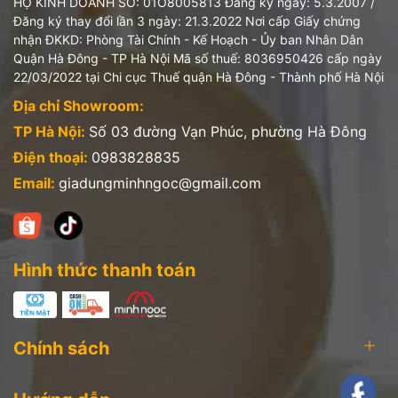
HỘ KINH DOANH SỐ: 01O8005813 Đăng ký ngày: 5.3.2007 /
Đăng ký thay đổi lần 3 ngày: 21.3.2022 Nơi cấp Giấy chứng
nhận ĐKKD: Phòng Tài Chính - Kế Hoạch - Ủy ban Nhân Dân
Quận Hà Đông - TP Hà Nội Mã số thuế: 8036950426 cấp ngày
22/03/2022 tại Chi cục Thuế quận Hà Đông - Thành phố Hà Nội
Địa chỉ Showroom:
TP Hà Nội:
Số 03 đường Vạn Phúc, phường Hà Đông
Điện thoại:
0983828835
Email:
giadungminhngoc@gmail.com
Hình thức thanh toán
Chính sách