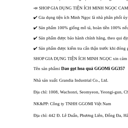
📣
SHOP GIA DỤNG TIỆN ÍCH MINH NGỌC CAM
✔
️ Gia dụng tiện ích Minh Ngọc là nhà phân phối ủ
✔
️ Sản phẩm 100% giống mô tả, hoàn tiền 100% nế
✔
️ Sản phẩm được bảo hành chính hãng, theo qui đị
✔
️ Sản phẩm được kiểm tra cẩn thận trước khi đóng
SHOP GIA DỤNG TIỆN ÍCH MINH NGỌC xin cảm ơn 
: Dao gọt hoa quả GGOMi GG357
Tên sản phẩm
Nhà sản xuất: Grandia Industrial Co., Ltd.
Địa chỉ: 1008, Wachonri, Seomyeon, Yeongi-gun, 
NK&PP: Công ty TNHH GGOMI Việt Nam
Địa chỉ: 442 Đ. Lê Duẩn, Phương Liên, Đống Đa, H