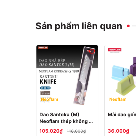
Sản phẩm liên quan
Neoflam
Neoflam
Dao Santoku (M)
Mài dao gố
Neoflam thép không gỉ
CK-SS-T18
105.020₫
36.000₫
118.000₫