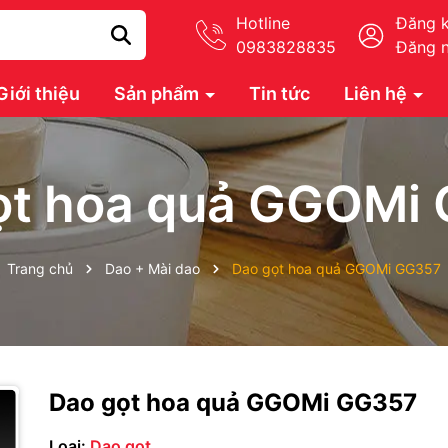
Hotline
Đăng 
0983828835
Đăng 
Giới thiệu
Sản phẩm
Tin tức
Liên hệ
ọt hoa quả GGOMi
Trang chủ
Dao + Mài dao
Dao gọt hoa quả GGOMi GG357
Dao gọt hoa quả GGOMi GG357
Loại:
Dao gọt