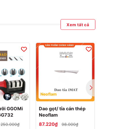
Xem tất cả
Neoflam
Neoflam
lưỡi GGOMi
Dao gọt/ tỉa cán thép
Dao Santok
GG732
Neoflam
thép Neof
87.220₫
122.820₫
250.000₫
98.000₫