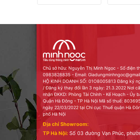
Chủ sở hữu: Nguyễn Thị Minh Ngọc - Số điện t
0983828835 - Email: Giadungminhngoc@gma
HỘ KINH DOANH SỐ: 01O8005813 Đăng ký ng
/ Đăng ký thay đổi lần 3 ngày: 21.3.2022 Nơi 
nhận ĐKKD: Phòng Tài Chính - Kế Hoạch - Ủy 
Quận Hà Đông - TP Hà Nội Mã số thuế: 8036
ngày 22/03/2022 tại Chi cục Thuế quận Hà Đô
phố Hà Nội
Địa chỉ Showroom:
TP Hà Nội:
Số 03 đường Vạn Phúc, phư