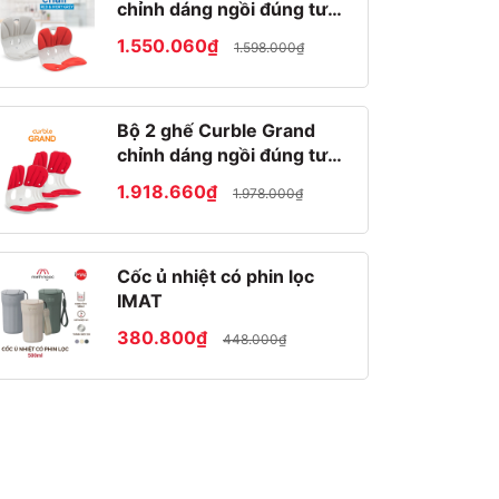
chỉnh dáng ngồi đúng tư
thế Hàn Quốc
1.550.060₫
1.598.000₫
Bộ 2 ghế Curble Grand
chỉnh dáng ngồi đúng tư
thế Hàn Quốc
1.918.660₫
1.978.000₫
Cốc ủ nhiệt có phin lọc
IMAT
380.800₫
448.000₫