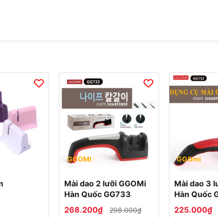
GGOMI
GGOmi
m
Mài dao 2 lưỡi GGOMi
Mài dao 3 
Hàn Quốc GG733
Hàn Quốc 
268.200₫
225.000₫
298.000₫