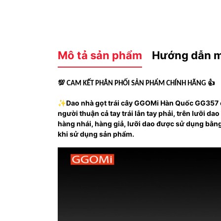
Mô tả sản phẩm
Hướng dẫn 
💯
👍
CAM KẾT PHÂN PHỐI SẢN PHẨM CHÍNH HÃNG
✨Dao nhà gọt trái cây GGOMi Hàn Quốc GG357 c
người thuận cả tay trái lẫn tay phải, trên lưỡi d
hàng nhái, hàng giả, lưỡi dao được sử dụng bằng
khi sử dụng sản phẩm.