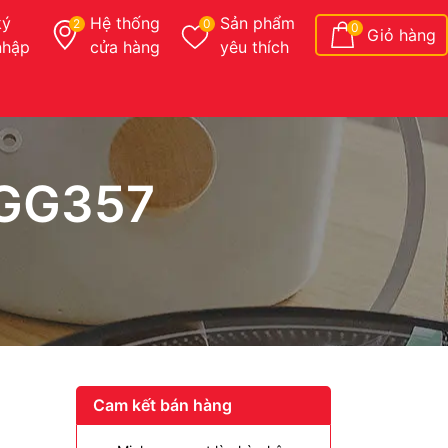
ký
Hệ thống
Sản phẩm
2
0
0
Giỏ hàng
nhập
cửa hàng
yêu thích
 GG357
Cam kết bán hàng