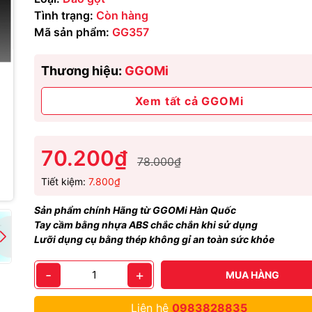
Tình trạng:
Còn hàng
Mã sản phẩm:
GG357
Thương hiệu:
GGOMi
Xem tất cả GGOMi
70.200₫
78.000₫
Tiết kiệm:
7.800₫
Sản phẩm chính Hãng từ GGOMi Hàn Quốc
Tay cầm bằng nhựa ABS chắc chắn khi sử dụng
Lưỡi dụng cụ bằng thép không gỉ an toàn sức khỏe
-
+
MUA HÀNG
Liên hệ
0983828835